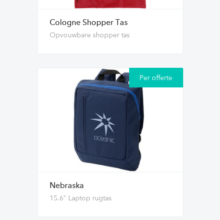
Cologne Shopper Tas
Opvouwbare shopper tas
Per offerte
Nebraska
15.6" Laptop rugtas