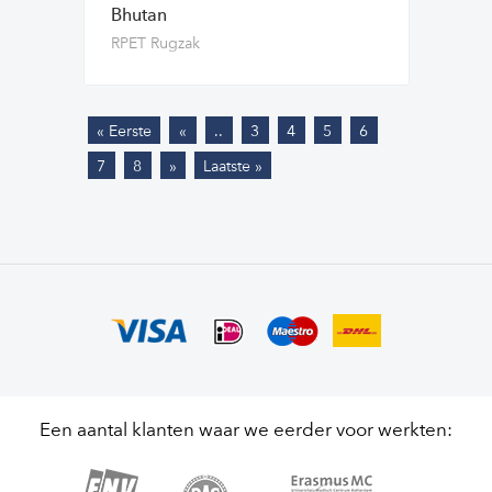
Bhutan
RPET Rugzak
« Eerste
«
..
3
4
5
6
7
8
»
Laatste »
Een aantal klanten waar we eerder voor werkten: