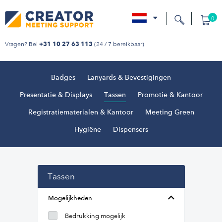
0
nl
Vragen? Bel
(24 / 7 bereikbaar)
+31 10 27 63 113
Badges
Lanyards & Bevestigingen
Presentatie & Displays
Tassen
Promotie & Kantoor
Registratiematerialen & Kantoor
Meeting Green
Hygiëne
Dispensers
Tassen
Mogelijkheden
Bedrukking mogelijk