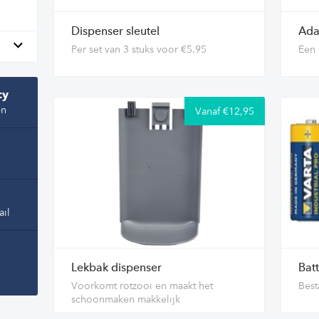
Dispenser sleutel
Ada
Per set van 3 stuks voor €5.95
Een 
cy
en
Vanaf €12,95
ail
Lekbak dispenser
Batt
Voorkomt rotzooi en maakt het
Best
schoonmaken makkelijk