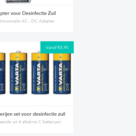
pter voor Desinfectie Zuil
Universele AC - DC Adapter
Vanaf €8,95
erijen set voor desinfectie zuil
aande uit 4 alkaline C batterijen