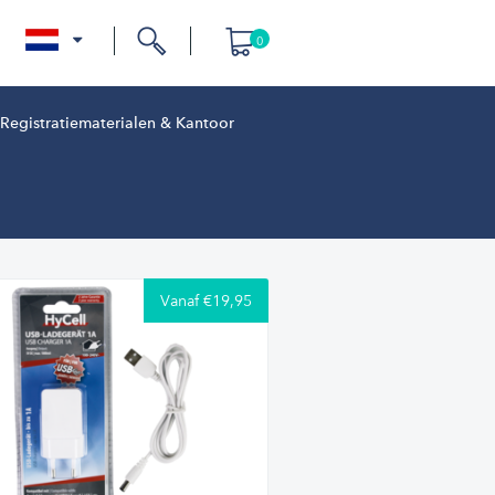
0
nl
Registratiematerialen & Kantoor
Vanaf €19,95