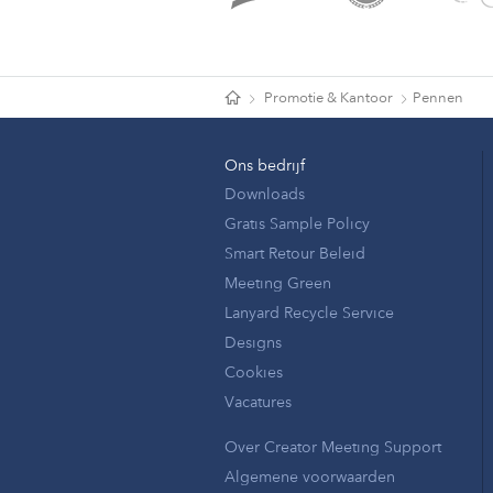
Promotie & Kantoor
Pennen
Ons bedrijf
Downloads
Gratis Sample Policy
Smart Retour Beleid
Meeting Green
Lanyard Recycle Service
Designs
Cookies
Vacatures
Over Creator Meeting Support
Algemene voorwaarden