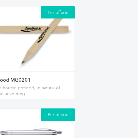
Per offerte
lood MG0201
 houten potlood, in natural of
te uitvoering
Per offerte