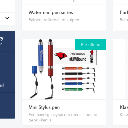
Waterman pen series
Par
Balpen, rollerball of vulpen
Balp
cy
en
Per offerte
ail
Mini Stylus pen
Kla
Een handige stylus die ook als pen te
Klas
gebruiken is