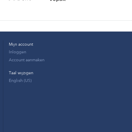
Mijn account
Inloggen
Account aanmaken
Taal wijzigen
English (US)