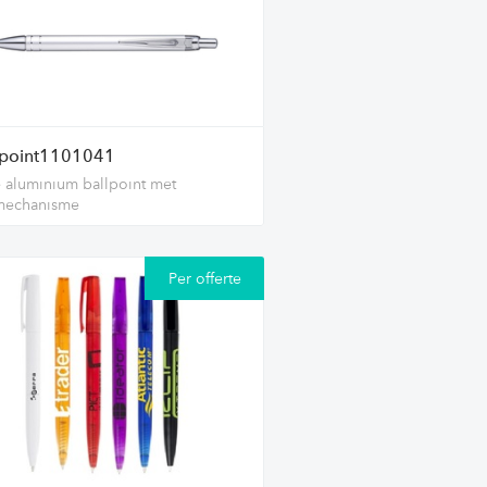
lpoint1101041
 aluminium ballpoint met
kmechanisme
Per offerte