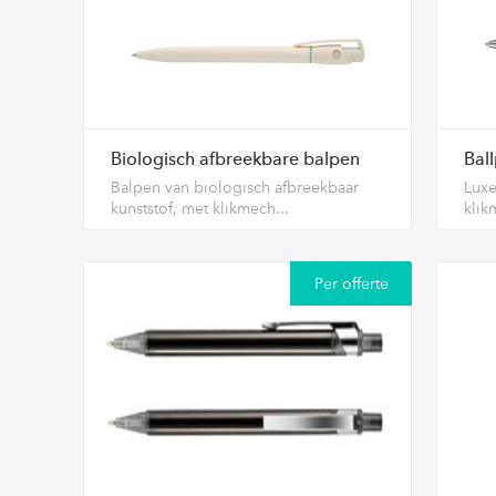
Biologisch afbreekbare balpen
Bal
Balpen van biologisch afbreekbaar
Luxe
kunststof, met klikmech...
kli
Per offerte