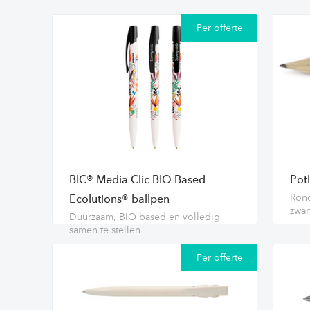
Per offerte
BIC® Media Clic BIO Based
Pot
Rond
Ecolutions® ballpen
zwar
Duurzaam, BIO based en volledig
samen te stellen
Per offerte