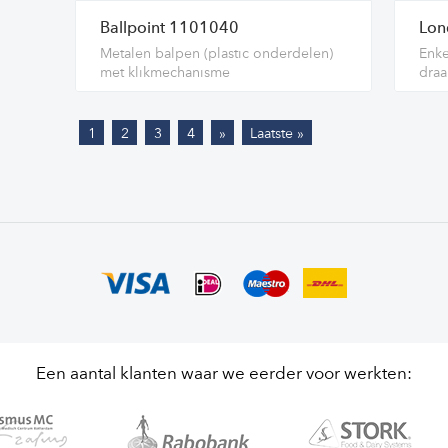
Ballpoint 1101040
Lon
Metalen balpen (plastic onderdelen)
Enke
met klikmechanisme
dra
1
2
3
4
»
Laatste »
Een aantal klanten waar we eerder voor werkten: