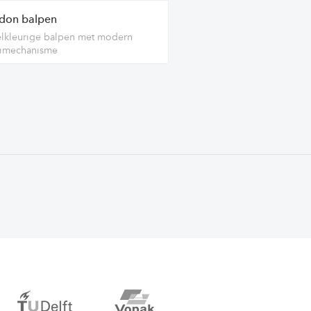
don balpen
lkleurige balpen met modern
aimechanisme