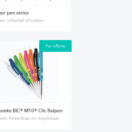
ker pen series
en, rollerball of vulpen
Per offerte
ssieke BIC® M10® Clic Balpen
siek, herkenbaar en recyclebaar