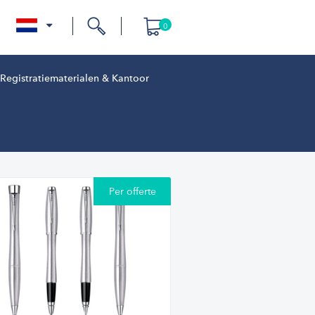
0
nl
Registratiematerialen & Kantoor
Per offerte