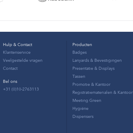
Hulp & Contact
Producten
Klantenservice
Badges
Veelgestelde vragen
Lanyards & Bevestigingen
Contact
Presentatie & Displays
Tassen
Bel ons
Promotie & Kantoor
+31 (0)10-2763113
Registratiematerialen & Kantoor
Meeting Green
Hygiëne
Dispensers