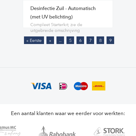
Desinfectie Zuil - Automatisch
(met UV belichting)
Compleet Starterkit; zie de
uitgebreide omschrijving
« Eerste
«
..
5
6
7
8
9
Een aantal klanten waar we eerder voor werkten: