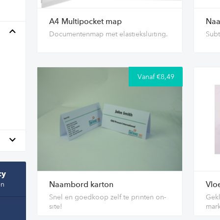
A4 Multipocket map
Naa
Documentenmap met elastieksluiting.
Subt
Vanaf €8,49
cy
en
Naambord karton
Vlo
Snel en goedkoop zelf te printen on-
Gekl
site!
mar