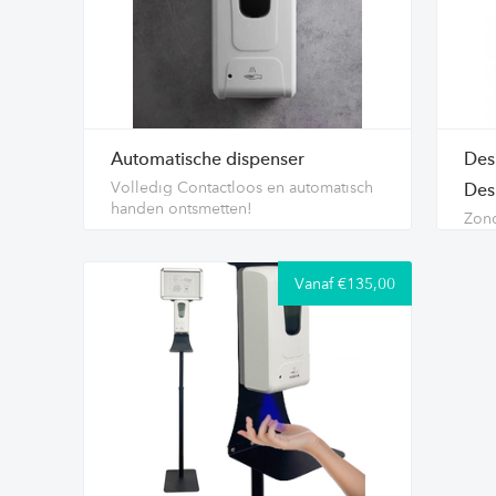
Automatische dispenser
Des
Volledig Contactloos en automatisch
Desi
handen ontsmetten!
Zond
Vanaf €135,00