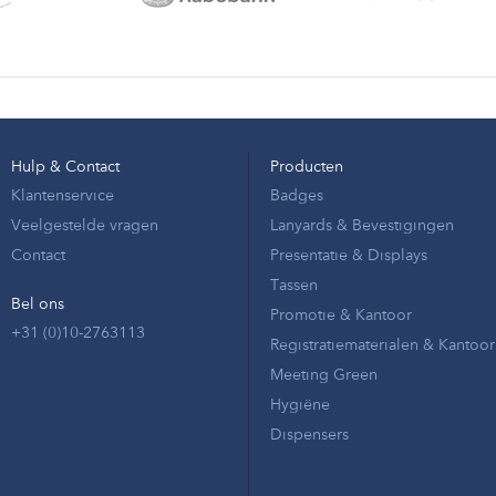
Hulp & Contact
Producten
Klantenservice
Badges
Veelgestelde vragen
Lanyards & Bevestigingen
Contact
Presentatie & Displays
Tassen
Bel ons
Promotie & Kantoor
+31 (0)10-2763113
Registratiematerialen & Kantoor
Meeting Green
Hygiëne
Dispensers