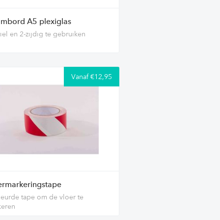
mbord A5 plexiglas
iel en 2-zijdig te gebruiken
Vanaf €12,95
ermarkeringstape
eurde tape om de vloer te
keren