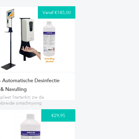
Vanaf €145,00
 - Automatische Desinfectie
 & Navulling
leet Starterkit; zie de
ebreide omschrijving
€29,95