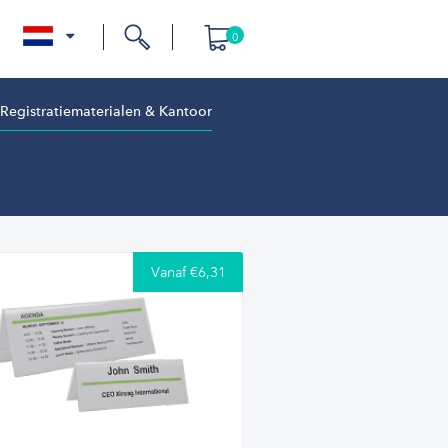
0
nl
Registratiematerialen & Kantoor
Vanaf €6,31