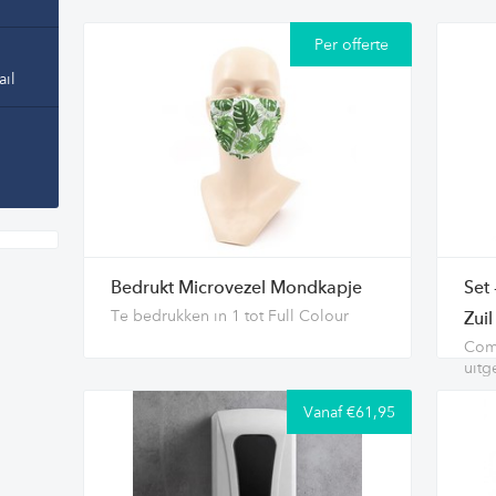
Per offerte
ail
Bedrukt Microvezel Mondkapje
Set
Te bedrukken in 1 tot Full Colour
Zuil
Comp
uitg
Vanaf €61,95