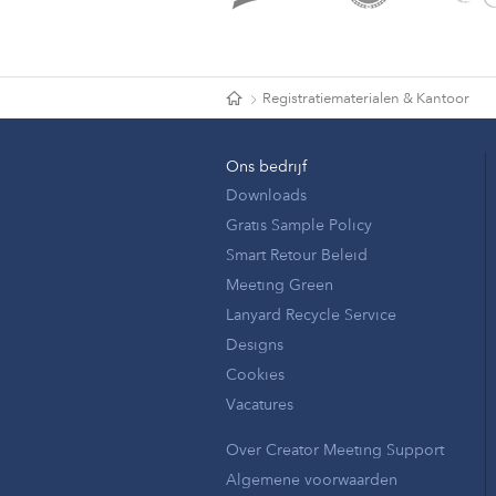
Registratiematerialen & Kantoor
Ons bedrijf
Downloads
Gratis Sample Policy
Smart Retour Beleid
Meeting Green
Lanyard Recycle Service
Designs
Cookies
Vacatures
Over Creator Meeting Support
Algemene voorwaarden