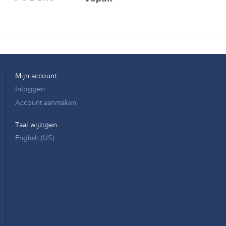
Mijn account
Inloggen
Account aanmaken
Taal wijzigen
English (US)