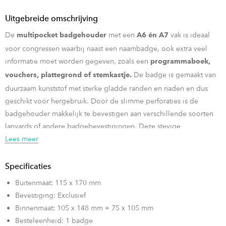
Uitgebreide omschrijving
De
met een
vak is ideaal
multipocket
badgehouder
A6 én A7
voor congressen waarbij naast een naambadge, ook extra veel
informatie moet worden gegeven, zoals een
programmaboek,
De badge is gemaakt van
vouchers, plattegrond of stemkastje.
duurzaam kunststof met sterke gladde randen en naden en dus
geschikt voor hergebruik. Door de slimme perforaties is de
badgehouder makkelijk te bevestigen aan verschillende soorten
lanyards of andere badgebevestigingen. Deze stevige
badgehouder wordt geleverd met 115x148 mm A6 én 75x105 mm
Lees meer
A7 badgepapier op blanco A4 vellen.
Specificaties
U kunt
hier
de A6 vellen downloaden en
hier
de A7 vellen.
Buitenmaat: 115 x 170 mm
Bevestiging: Exclusief
Binnenmaat: 105 x 148 mm + 75 x 105 mm
Besteleenheid: 1 badge