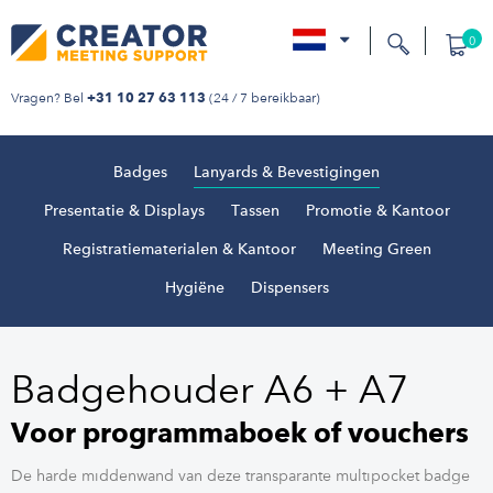
0
nl
Vragen? Bel
(24 / 7 bereikbaar)
+31 10 27 63 113
Badges
Lanyards & Bevestigingen
Presentatie & Displays
Tassen
Promotie & Kantoor
Registratiematerialen & Kantoor
Meeting Green
Hygiëne
Dispensers
Badgehouder A6 + A7
Voor programmaboek of vouchers
De harde middenwand van deze transparante multipocket badge