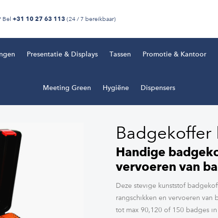
? Bel
(24 / 7 bereikbaar)
+31 10 27 63 113
ingen
Presentatie & Displays
Tassen
Promotie & Kantoor
Meeting Green
Hygiëne
Dispensers
Badgekoffer 
Handige badgekof
vervoeren van b
Deze stevige kunststof badgekoff
rangschikken en vervoeren van b
tot max 90,120 of 150 badges in 