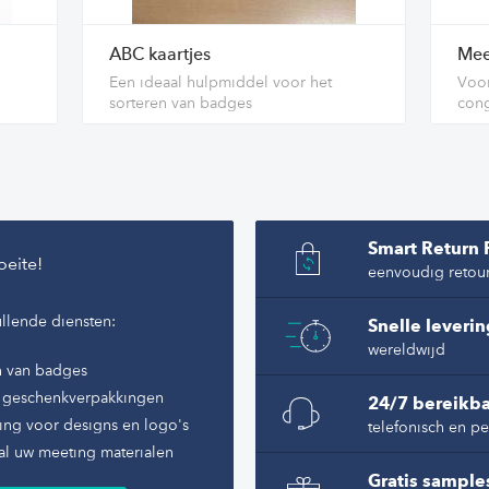
ABC kaartjes
Mee
Een ideaal hulpmiddel voor het
Voor
sorteren van badges
cong
Smart Return 
oeite!
eenvoudig retou
llende diensten:
Snelle leveri
wereldwijd
n van badges
of geschenkverpakkingen
24/7 bereikba
ing voor designs en logo's
telefonisch en pe
al uw meeting materialen
Gratis sample