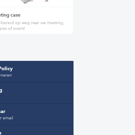
ting case
bereid op weg naar uw meeting,
res of event!
Policy
rneren
ng
ar
r email
s