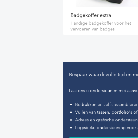
Badgekoffer extra
Handige badgekoffer voor het
vervoeren van badges
Bespaar waardevolle tijd en m
Laat ons u ondersteunen met aanvu
Bedrukken en zelfs assemblere
Vullen van tassen, portfolio's 
Advies en grafische ondersteun
Logistieke ondersteuning voor 