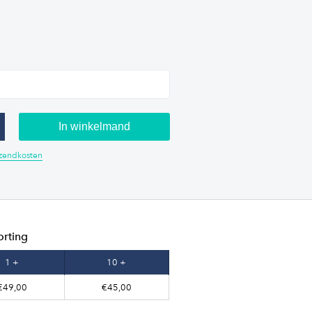
In winkelmand
erzendkosten
orting
1 +
10 +
€49,00
€45,00