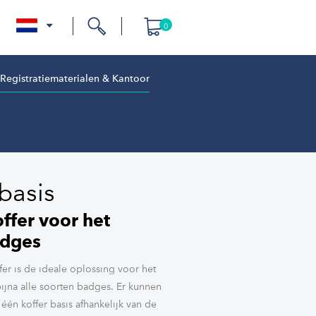
0
nl
Registratiematerialen & Kantoor
basis
fer voor het
adges
er is de ideale oplossing voor het
ijna alle soorten badges. Er kunnen
één koffer basis afhankelijk van de