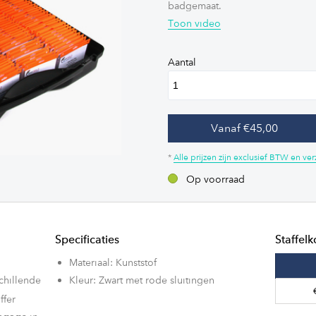
badgemaat.
Toon video
Aantal
Vanaf €45,00
*
Alle prijzen zijn exclusief BTW en v
Op voorraad
Specificaties
Staffelk
Materiaal: Kunststof
chillende
Kleur: Zwart met rode sluitingen
ffer