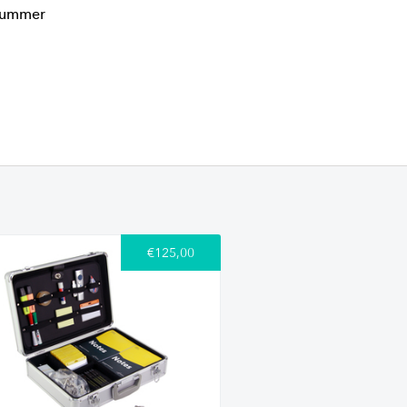
lnummer
€125,00