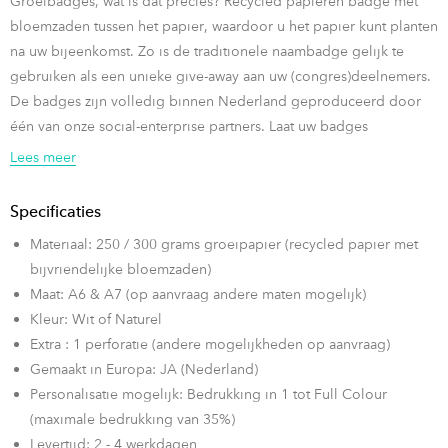
Groeibadges, wat is dat precies? Recycled papieren badge met
bloemzaden tussen het papier, waardoor u het papier kunt planten
na uw bijeenkomst. Zo is de traditionele naambadge gelijk te
gebruiken als een unieke give-away aan uw (congres)deelnemers.
De badges zijn volledig binnen Nederland geproduceerd door
één van onze social-enterprise partners. Laat uw badges
groeien samen met uw deelnemers na uw bijeenkost en creëer zo
Lees meer
nog een langdurende legacy van uw event.
Specificaties
De badges zijn gemaakt van gerecyclede oude kranten, karton en
Materiaal: 250 / 300 grams groeipapier (recycled papier met
katoen-resten en bewerkt met een mix van wilde, bijvriendelijke
bijvriendelijke bloemzaden)
bloemen. De standaard afmeting komt in A6 of A7 en is afgewerkt
Maat: A6 & A7 (op aanvraag andere maten mogelijk)
met afgeronde hoeken voor een mooie afwerking. In de badge zit
Kleur: Wit of Naturel
één perforatieslot verwerkt, om de badge zo aan uw lanyard te
Extra : 1 perforatie (andere mogelijkheden op aanvraag)
bevestigen.
Gemaakt in Europa: JA (Nederland)
Zadenopties voor standaard A6/A7 bloeibadge met afgeronden
Personalisatie mogelijk: Bedrukking in 1 tot Full Colour
hoeken:
(maximale bedrukking van 35%)
- Wilde bloemzaden (bijvriendelijk)
Levertijd: 2 - 4 werkdagen