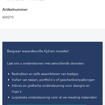
Zadenopties voor standaard A6/A7 bloeibadges met rechte
Artikelnummer
hoeken:
600210
- Wilde bloemzaden (bijvriendelijk)
- Wortel
- Tomaat
- Basilicum
- Tijm
Bespaar waardevolle tijd en moeite!
- Rucola
- Citroenmelisse
- Vergeet-me-nietjes (let op, dit kan gele vlekjes op het papier
Laat ons u ondersteunen met aanvullende diensten:
veroorzaken
Bedrukken en zelfs assembleren van badges
Andere combinaties als badges met rechte hoeken zijn ook
Vullen van tassen, portfolio's of geschenkverpakkingen
mogelijk,
neem contact met ons op
en vraag naar de
Advies en grafische ondersteuning voor designs en
mogelijkheden.
logo's
Logistieke ondersteuning voor al uw meeting materialen