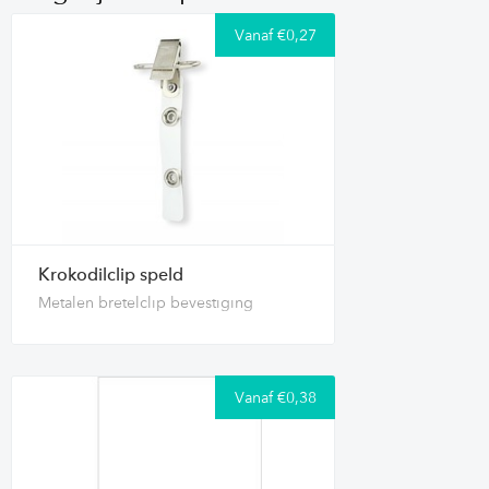
Vanaf €0,27
Krokodilclip speld
Metalen bretelclip bevestiging
Vanaf €0,38