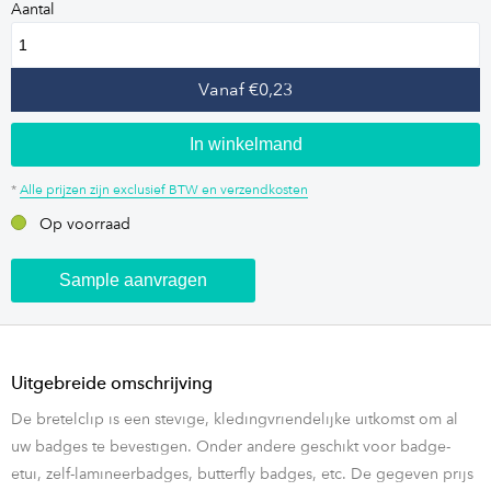
Aantal
Vanaf €0,23
In winkelmand
*
Alle prijzen zijn exclusief BTW en verzendkosten
Op voorraad
Sample aanvragen
Uitgebreide omschrijving
De bretelclip is een stevige, kledingvriendelijke uitkomst om al
uw badges te bevestigen. Onder andere geschikt voor badge-
etui, zelf-lamineerbadges, butterfly badges, etc. De gegeven prijs