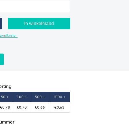
In winkelmand
erzendkosten
orting
50 +
100 +
500 +
1000 +
€0,78
€0,70
€0,66
€0,63
lnummer