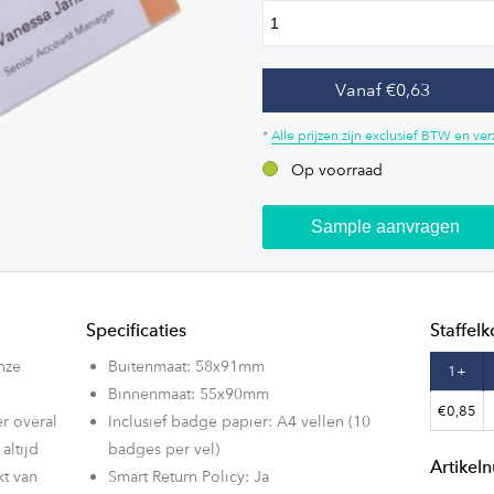
Vanaf €0,63
*
Alle prijzen zijn exclusief BTW en v
Op voorraad
Sample aanvragen
Specificaties
Staffelk
nze
Buitenmaat: 58x91mm
1+
Binnenmaat: 55x90mm
€0,85
er overal
Inclusief badge papier: A4 vellen (10
altijd
badges per vel)
Artike
kt van
Smart Return Policy: Ja