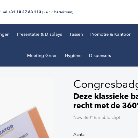
? Bel
(24 / 7 bereikbaar)
+31 10 27 63 113
ingen
Presentatie & Displays
Tassen
Promotie & Kantoor
Meeting Green
Hygiëne
Dispensers
Congresbadg
Deze klassieke ba
recht met de 360
New 360° turnable clip!
Aantal