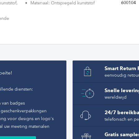
600104
unststof,
Materiaal: Ontspiegeld kunststof
rende
ke
ervaren.
Smart Return 
oeite!
eenvoudig retou
llende diensten:
Snelle leveri
wereldwijd
n van badges
of geschenkverpakkingen
24/7 bereikba
ing voor designs en logo's
telefonisch en pe
al uw meeting materialen
Gratis sample