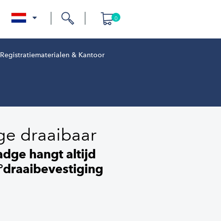
0
nl
Registratiematerialen & Kantoor
e draaibaar
dge hangt altijd
°draaibevestiging