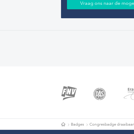
Vraag ons naar de moge
Badges
Congresbadge draaibaar