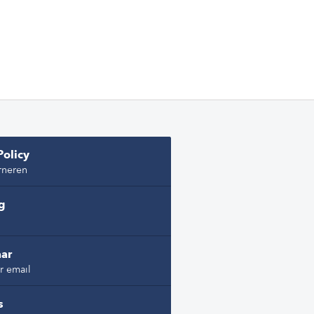
Policy
rneren
ng
ar
r email
s