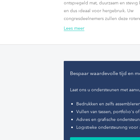
ontspiegeld mat, duurzaam en stevig k
en dus ideaal voor hergebruik. Uw
congresdeelnemers zullen deze rote
congresbadge met kledingvriendelij
Lees meer
kunststof clip als gebruiksvriendelijk 
Bespaar waardevolle tijd en m
Laat ons u ondersteunen met aanvu
Bedrukken en zelfs assemblere
Vullen van tassen, portfolio's 
Advies en grafische ondersteun
Logistieke ondersteuning voor 