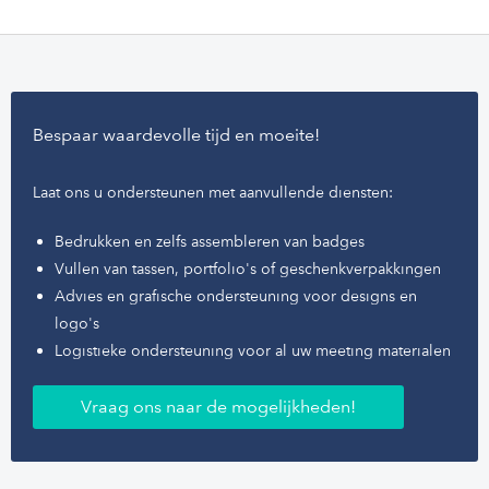
evenementenlocaties. Daarnaast kunt u met de insert-mogelijk de
dispenser personaliseren met uw eigen logo, text, design of
andere informatie. Heeft u vragen over dit product, neem contact
met ons op.
Bespaar waardevolle tijd en moeite!
Houd er rekening mee dat de Zuilen worden geleverd exclusief
Desinfecterende vulling. Bestel uw vulling
hier!
Laat ons u ondersteunen met aanvullende diensten:
Bij Belgische webshop bestellingen worden batterijen niet
Bedrukken en zelfs assembleren van badges
meegeleverd
Vullen van tassen, portfolio's of geschenkverpakkingen
Advies en grafische ondersteuning voor designs en
logo's
Logistieke ondersteuning voor al uw meeting materialen
Vraag ons naar de mogelijkheden!