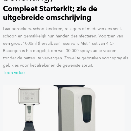
Compleet Starterkit; zie de
uitgebreide omschrijving
Laat bezoekers, schoolkinderen, reizigers of medewerkers snel,
schoon en gemakkelijk hun handen desinfecteren. Voorzien van
een groot 1000ml (hervulbaar) reservoir. Met 1 set van 4 C-
Batterijen is het mogelijk om wel 30.000 sprays uit te voeren
zonder de batterij te vervangen. Zowel te gebruiken voor spray als
gel, kies voor het afrekenen de gewenste spruit.
Toon video