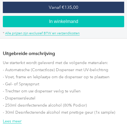
Vanaf €135,00
In winkelmand
*
Alle prijzen zijn exclusief BTW en verzendkosten
Uitgebreide omschrijving
Uw starterkit wordt geleverd met de volgende materialen:
- Automatische (Contactloze) Dispenser met UV-belichting
- Voet, frame en lekplaatje om de dispenser op te plaatsen
- Gel- of Sprayspruit
- Trechter om uw dispenser veilig te vullen
- Dispensersleutel
- 250ml desinfecterende alcohol (80% Podior)
- 30ml Desinfecterende alcohol met prettige geur (1x sample)
- A4 Display om informatie weer te kunnen geven
Lees meer
- Set Batterijen (gevestigd in België? Neem contact met ons op)