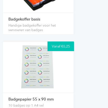
Badgekoffer basis
Handige badgekoffer voor het
vervoeren van badges
Vanaf €0,25
Badgepapier 55 x 90 mm
10 badges op 1 A4 vel