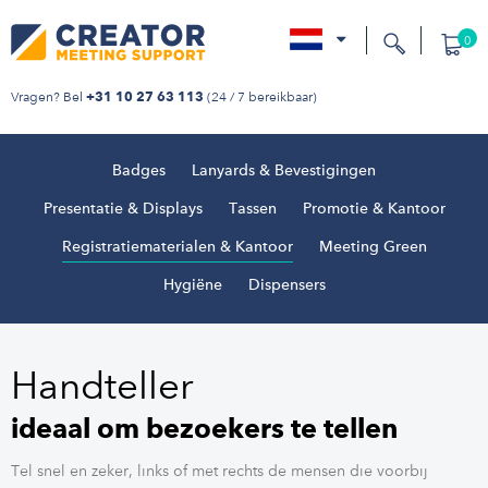
0
nl
Vragen? Bel
(24 / 7 bereikbaar)
+31 10 27 63 113
Badges
Lanyards & Bevestigingen
Presentatie & Displays
Tassen
Promotie & Kantoor
Registratiematerialen & Kantoor
Meeting Green
Hygiëne
Dispensers
Handteller
ideaal om bezoekers te tellen
Tel snel en zeker, links of met rechts de mensen die voorbij