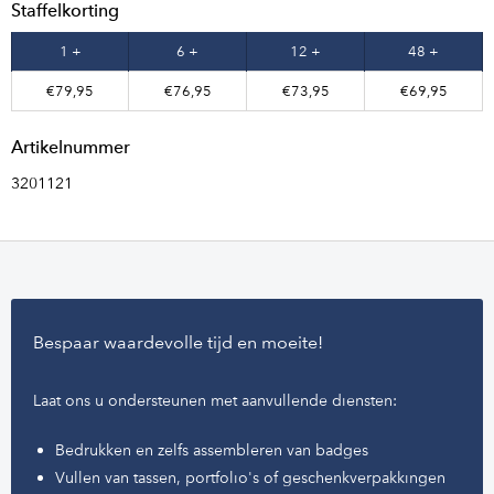
Staffelkorting
1 +
6 +
12 +
48 +
€79,95
€76,95
€73,95
€69,95
Artikelnummer
3201121
Bespaar waardevolle tijd en moeite!
Laat ons u ondersteunen met aanvullende diensten:
Bedrukken en zelfs assembleren van badges
Vullen van tassen, portfolio's of geschenkverpakkingen