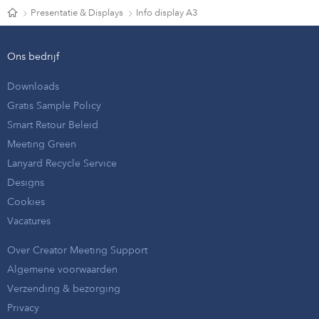
Presentatie & Displays
Info display A3
Ons bedrijf
Downloads
Gratis Sample Policy
Smart Retour Beleid
Meeting Green
Lanyard Recycle Service
Designs
Cookies
Vacatures
Over Creator Meeting Support
Algemene voorwaarden
Verzending & bezorging
Privacy