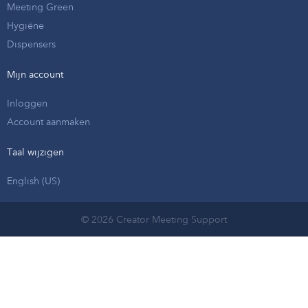
Meeting Green
Hygiëne
Dispensers
Mijn account
Inloggen
Account aanmaken
Taal wijzigen
English (US)
© 2026 Creator Meeting Support