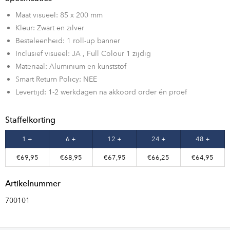
Maat visueel: 85 x 200 mm
Kleur: Zwart en zilver
Besteleenheid: 1 roll-up banner
Inclusief visueel: JA , Full Colour 1 zijdig
Materiaal: Aluminium en kunststof
Smart Return Policy: NEE
Levertijd: 1-2 werkdagen na akkoord order én proef
Staffelkorting
1 +
6 +
12 +
24 +
48 +
€69,95
€68,95
€67,95
€66,25
€64,95
Artikelnummer
700101