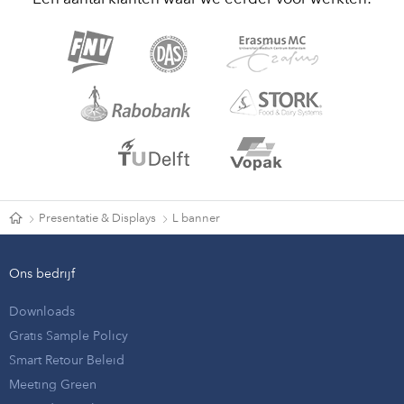
Presentatie & Displays
L banner
Ons bedrijf
Downloads
Gratis Sample Policy
Smart Retour Beleid
Meeting Green