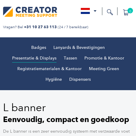
0
nl
Vragen? Bel
(24 / 7 bereikbaar)
+31 10 27 63 113
Badges
Lanyards & Bevestigingen
Presentatie & Displays
Tassen
Promotie & Kantoor
Registratiematerialen & Kantoor
Meeting Green
Hygiëne
Dispensers
L banner
Eenvoudig, compact en goedkoop
De L banner is een zeer eenvoudig systeem met verzwaarde voet