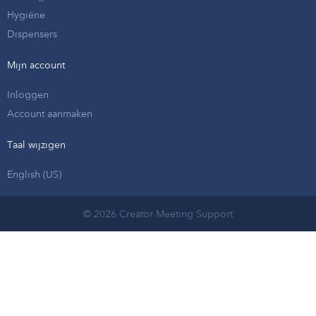
Hygiëne
Dispensers
Mijn account
Inloggen
Account aanmaken
Taal wijzigen
English (US)
© 2026 Creator Meeting Support