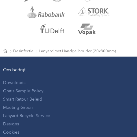
Desinfectie
Lanyard met Handgel houder (20x800mm)
Ons bedrijf
Downloads
Gratis Sample Policy
Smart Retour Beleid
Meeting Green
Lanyard Recycle Service
Designs
Cookies