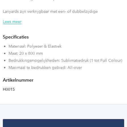
Lanyards zijn verkrijgbaar met een- of dubbelzijdige
sublimatiedruk, gekenmerkt door hoge kwaliteit en duurzaamheid.
Lees meer
De afmetingen van de lanyard zijn standaard 20x800 mm, maar
andere formaten zijn mogelijk op aanvraag! De lanyard
Specificaties
beschikken ook over een veiligheidsclip in de nek voor de
Materiaal: Polyeser & Elastiek
veiligheid De diameters van de flexibele houder zijn ook variabel,
Maat: 20 x 800 mm
afhankelijk van het desinfectiemiddel dat u heeft - de
Bedrukkingsmogelijkheden: Sublimatiedruk (1 tot Full Colour)
voorgestelde diameter voor een vloeistof van 50 ml is 20 mm.
Maximaal te bedrukken gebied: All-over
Artikelnummer
H0015