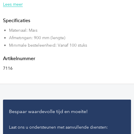
maken!
Lees meer
Bent u geinteresseerd geraakt in de op maat gemaakte mais
Specificaties
lanyards? Vraag dan direct een offerte aan!
Materiaal: Mais
Afmetingen: 900 mm (lengte)
Minimale besteleenheid: Vanaf 100 stuks
Artikelnummer
7116
Bespaar waardevolle tijd en moeite!
Laat ons u ondersteunen met aanvullende diensten: