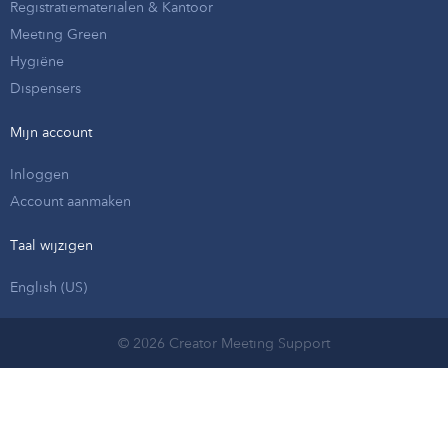
Registratiematerialen & Kantoor
Meeting Green
Hygiëne
Dispensers
Mijn account
Inloggen
Account aanmaken
Taal wijzigen
English (US)
© 2026 Creator Meeting Support