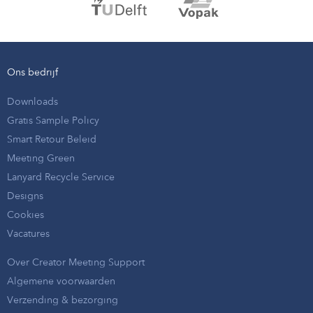
Ons bedrijf
Downloads
Gratis Sample Policy
Smart Retour Beleid
Meeting Green
Lanyard Recycle Service
Designs
Cookies
Vacatures
Over Creator Meeting Support
Algemene voorwaarden
Verzending & bezorging