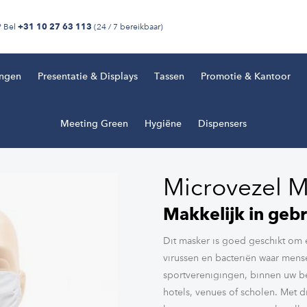
? Bel
(24 / 7 bereikbaar)
+31 10 27 63 113
ingen
Presentatie & Displays
Tassen
Promotie & Kantoor
Meeting Green
Hygiëne
Dispensers
Microvezel 
Makkelijk in geb
Dit masker is goed geschikt om e
virussen en bacteriën waar men
sportverenigingen, binnen uw bed
hotels, venues of scholen. Met d