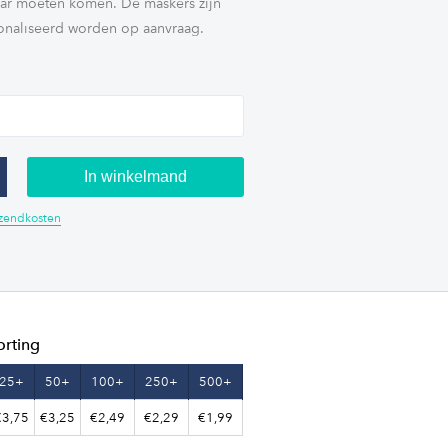
aar moeten komen. De maskers zijn
onaliseerd worden op aanvraag.
In winkelmand
erzendkosten
orting
25+
50+
100+
250+
500+
€3,75
€3,25
€2,49
€2,29
€1,99