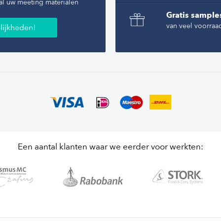
baar. Ze
al uw meeting materialen
en tot
Gratis sample
van veel voorraa
lijkheden!
e
f op
product?
drukte
Een aantal klanten waar we eerder voor werkten: