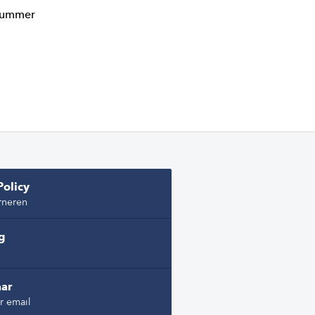
lnummer
Policy
rneren
ng
ar
r email