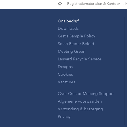
Registratiematerialen & Kantoor
Ons bedrijf
Downloads
Gratis Sample Policy
Smart Retour Beleid
Meeting Green
Lanyard Recycle Service
Designs
Cookies
Vacatures
Over Creator Meeting Support
Algemene voorwaarden
Verzending & bezorging
Privacy