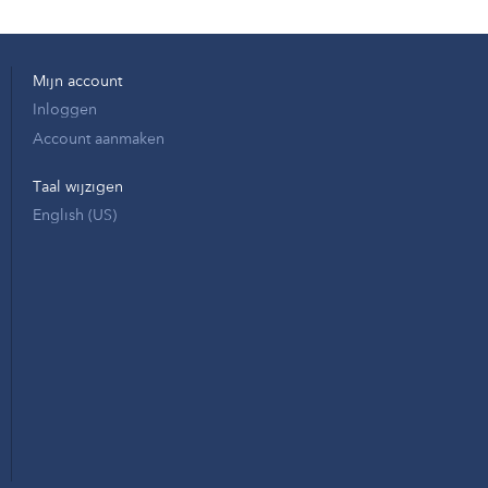
Mijn account
Inloggen
Account aanmaken
Taal wijzigen
English (US)