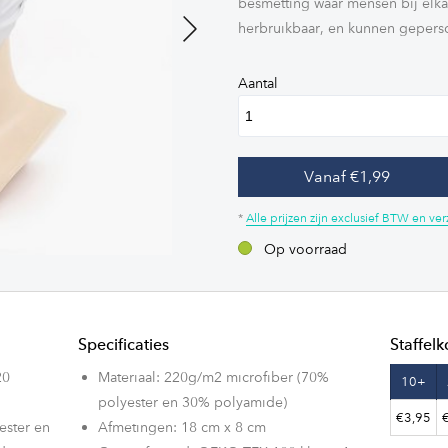
besmetting waar mensen bij elk
herbruikbaar, en kunnen gepers
Next
Aantal
Vanaf €1,99
*
Alle prijzen zijn exclusief BTW en v
Op voorraad
Specificaties
Staffelk
20
Materiaal: 220g/m2 microfiber (70%
10+
polyester en 30% polyamide)
€3,95
ester en
Afmetingen: 18 cm x 8 cm