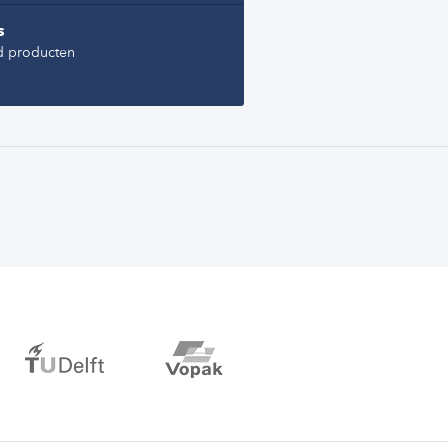
s
d producten