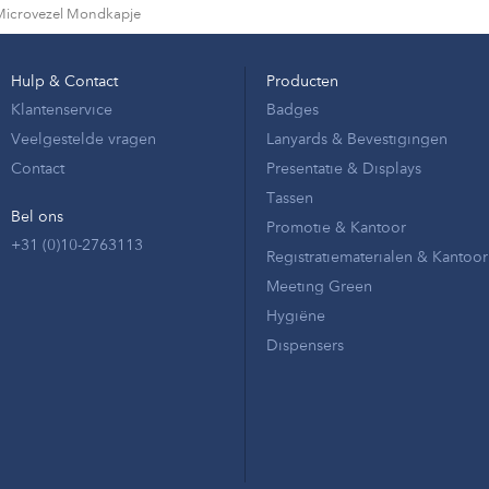
Microvezel Mondkapje
Hulp & Contact
Producten
Klantenservice
Badges
Veelgestelde vragen
Lanyards & Bevestigingen
Contact
Presentatie & Displays
Tassen
Bel ons
Promotie & Kantoor
+31 (0)10-2763113
Registratiematerialen & Kantoor
Meeting Green
Hygiëne
Dispensers