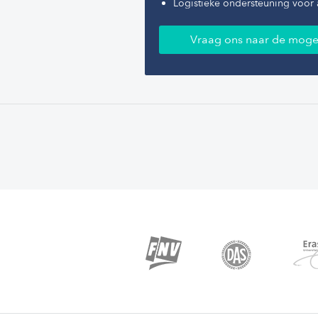
product valt. De maskers zijn herbruik
Logistieke ondersteuning voor 
moeten in de machine gewassen word
maximaal 60 °C.
Vraag ons naar de moge
Het wordt afgeraden wasverzachters t
gebruiken en deze niet mechanisch o
verwarmingselementen te drogen.
Bent u geinteresseerd geraakt in het 
Bestel dan nu direct! Wilt u liever be
mondkapjes, kijk dan
hier
.