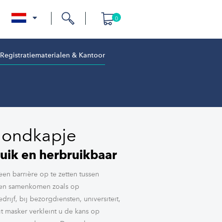
0
nl
Registratiematerialen & Kantoor
Mondkapje
ruik en herbruikbaar
en barrière op te zetten tussen
sen samenkomen zoals op
rijf, bij bezorgdiensten, universiteit,
it masker verkleint u de kans op