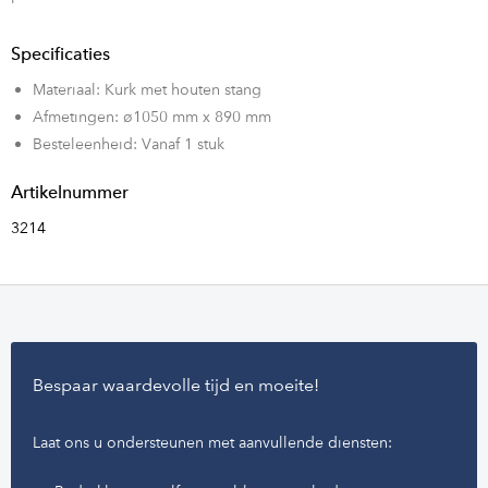
Specificaties
Materiaal: Kurk met houten stang
Afmetingen: ø1050 mm x 890 mm
Besteleenheid: Vanaf 1 stuk
Artikelnummer
3214
Bespaar waardevolle tijd en moeite!
Laat ons u ondersteunen met aanvullende diensten: