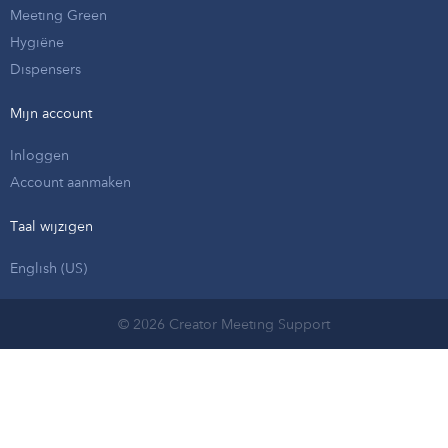
Meeting Green
Hygiëne
Dispensers
Mijn account
Inloggen
Account aanmaken
Taal wijzigen
English (US)
© 2026 Creator Meeting Support