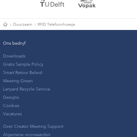
Duurzaam
RFID Telefoonhoesje
Ons bedrijf
Downloads
Gratis Sample Policy
Smart Retour Beleid
Meeting Green
Lanyard Recycle Service
Designs
Cookies
Vacatures
Over Creator Meeting Support
Algemene voorwaarden