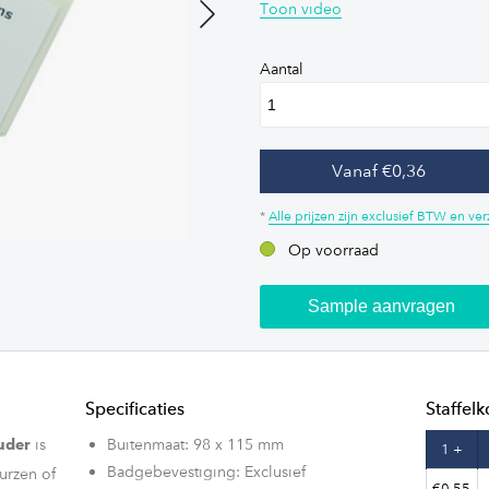
Toon video
Next
Aantal
Vanaf €0,36
*
Alle prijzen zijn exclusief BTW en v
Op voorraad
Sample aanvragen
Specificaties
Staffelk
is
Buitenmaat: 98 x 115 mm
uder
1 +
Badgebevestiging: Exclusief
urzen of
€0,55