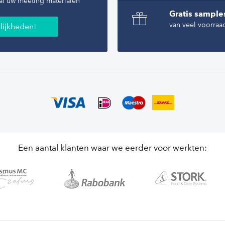
al uw meeting materialen
Gratis sample
van veel voorraa
lijkheden!
Een aantal klanten waar we eerder voor werkten: