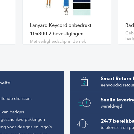
.
kbaar met
hier
Lanyard Keycord onbedrukt
Bad
Gebr
10x800 2 bevestigingen
badg
Met veiligheidsclip in de nek
dges
ur
Smart Return 
oeite!
eenvoudig retou
llende diensten:
Snelle leveri
wereldwijd
n van badges
of geschenkverpakkingen
24/7 bereikba
ing voor designs en logo's
telefonisch en pe