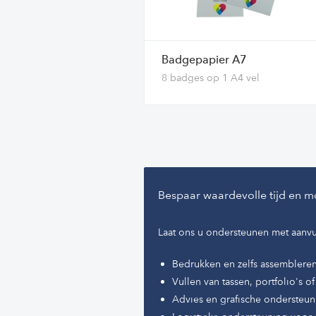
sjabloon die u
hier
kunt downloaden
Tevens zijn de badgehouders beschi
een gekleurde bovenrand die kunt u
Badgepapier A7
terugvinden.
8 badges op 1 A4 vel
Heeft u niet de goede of teveel ba
besteld, check dan onze
Smart Reto
Beleid
Bespaar waardevolle tijd en m
Laat ons u ondersteunen met aanvu
Bedrukken en zelfs assemblere
Vullen van tassen, portfolio's 
Advies en grafische ondersteun