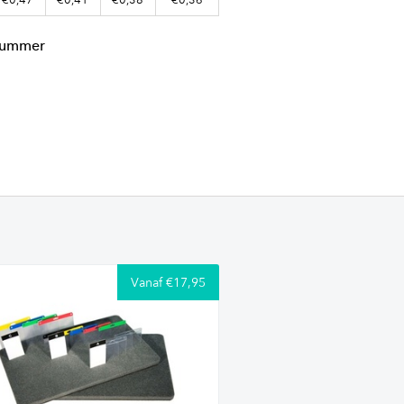
lnummer
Vanaf €17,95