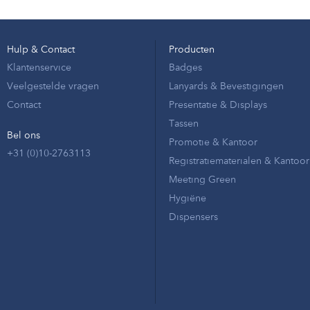
Hulp & Contact
Producten
Klantenservice
Badges
Veelgestelde vragen
Lanyards & Bevestigingen
Contact
Presentatie & Displays
Tassen
Bel ons
Promotie & Kantoor
+31 (0)10-2763113
Registratiematerialen & Kantoor
Meeting Green
Hygiëne
Dispensers