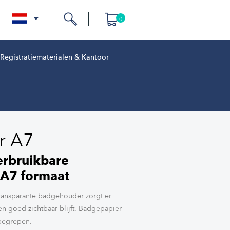
0
nl
Registratiematerialen & Kantoor
r A7
erbruikbare
 A7 formaat
ransparante badgehouder zorgt er
en goed zichtbaar blijft. Badgepapier
nbegrepen.