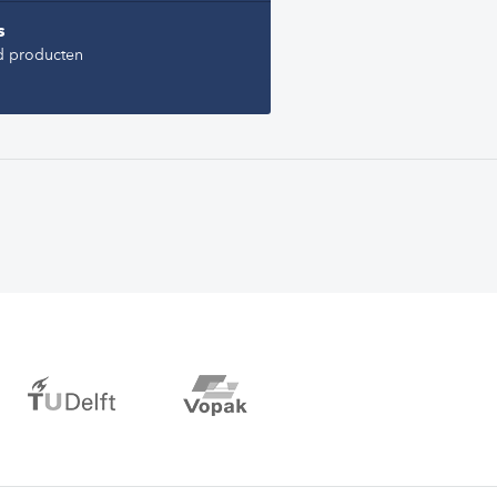
s
d producten