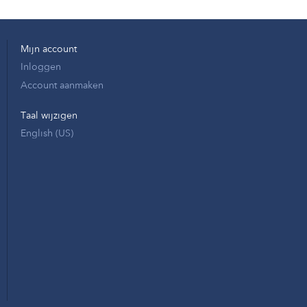
Mijn account
Inloggen
Account aanmaken
Taal wijzigen
English (US)