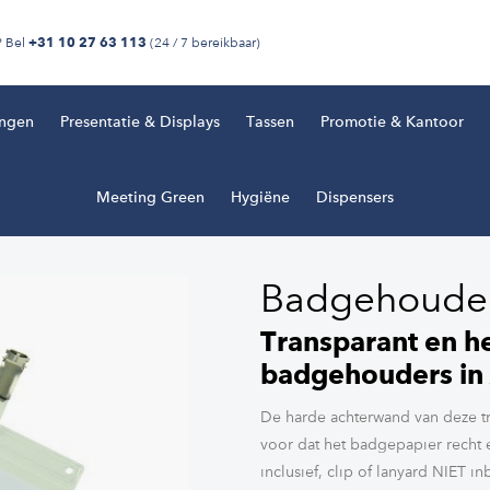
? Bel
(24 / 7 bereikbaar)
+31 10 27 63 113
ingen
Presentatie & Displays
Tassen
Promotie & Kantoor
Meeting Green
Hygiëne
Dispensers
Badgehoude
Transparant en h
badgehouders in
De harde achterwand van deze t
voor dat het badgepapier recht 
inclusief, clip of lanyard NIET i