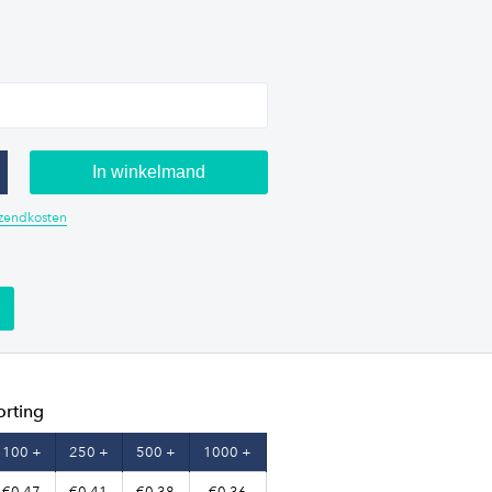
In winkelmand
erzendkosten
orting
100 +
250 +
500 +
1000 +
€0,47
€0,41
€0,38
€0,36