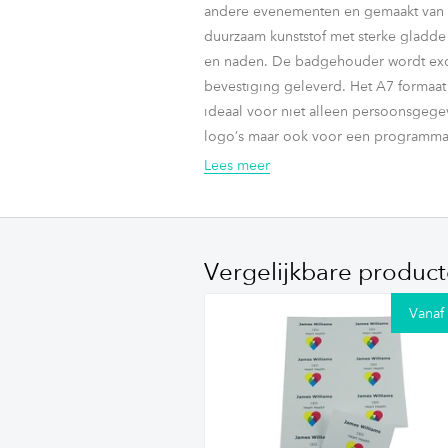
andere evenementen en gemaakt van
duurzaam kunststof met sterke gladde
en naden. De badgehouder wordt exc
bevestiging geleverd. Het A7 formaat 
ideaal voor niet alleen persoonsgege
logo’s maar ook voor een programma
sponsorlogo's.
Lees meer
Door de slimme perforaties is de
badgehouder makkelijk te bevestigen
verschillende soorten lanyards of and
Vergelijkbare produc
badgebevestigingen die
hier
terug te
zijn!
Vanaf
Deze stevige badgehouder wordt gel
met 75x105 mm badgepapier op bla
vellen, die u zelf kunt personaliseren 
bedrukken aan de hand van ons Word