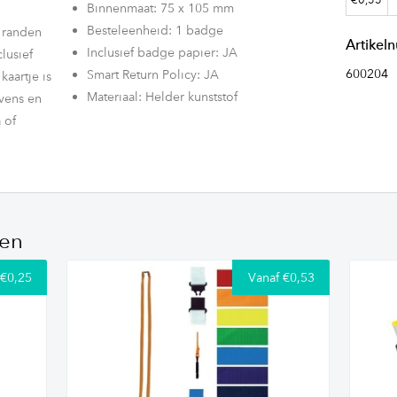
Binnenmaat: 75 x 105 mm
Besteleenheid: 1 badge
 randen
Artike
Inclusief badge papier: JA
lusief
600204
Smart Return Policy: JA
kaartje is
Materiaal: Helder kunststof
vens en
 of
 aan
ere
ten
 vinden
 €0,25
Vanaf €0,53
everd
nco A4
en
-