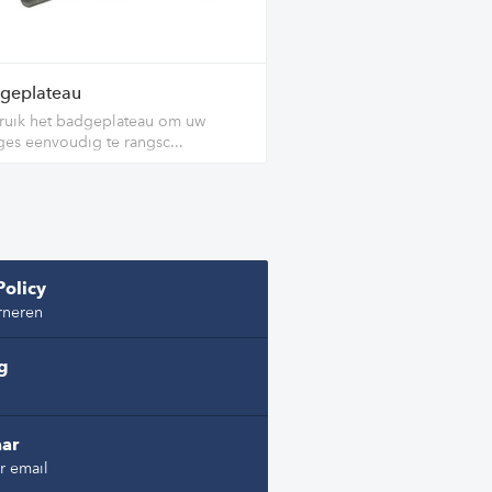
geplateau
uik het badgeplateau om uw
es eenvoudig te rangsc...
Policy
rneren
ng
ar
r email