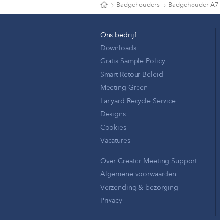
Badgehouders
Badgehouder A7
Ons bedrijf
Downloads
Gratis Sample Policy
Smart Retour Beleid
Meeting Green
Lanyard Recycle Service
Designs
Cookies
Vacatures
Over Creator Meeting Support
Algemene voorwaarden
Verzending & bezorging
Privacy