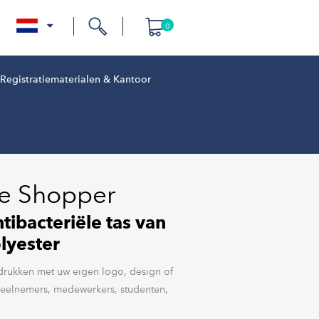
0
nl
Registratiematerialen & Kantoor
le Shopper
ibacteriële tas van
olyester
edrukken met uw eigen logo, design of
deelnemers, medewerkers, studenten,