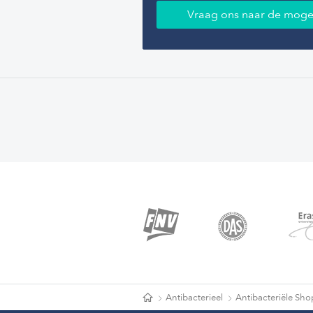
Vraag ons naar de moge
Antibacterieel
Antibacteriële Sh