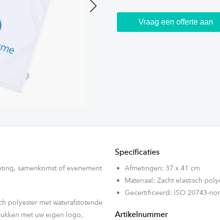
Next
Vraag een offerte aan
Specificaties
eting, samenkomst of evenement
Afmetingen: 37 x 41 cm
Materiaal: Zacht elastisch poly
Gecertificeerd: ISO 20743-no
isch polyester met waterafstotende
rukken met uw eigen logo,
Artikelnummer