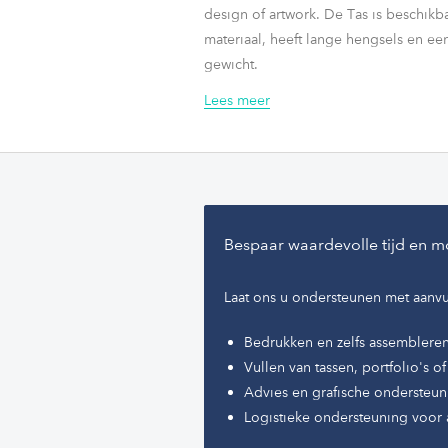
design of artwork. De Tas is beschikbaa
materiaal, heeft lange hengsels en ee
gewicht.
Lees meer
Producten met antibacteriële behandel
bacteriële niveaus die aanwezig zijn
materialen drastisch te verminderen, 
permanente statische microbiële stoffe
het afremmen en voorkomen van bacte
Bespaar waardevolle tijd en m
Item volgens de ISO 20743-norm, die de
textielproducten bepaalt. Dit laat on
Laat ons u ondersteunen met aanvu
de microbiële remming die additiev
voorwerpen te kennen door middel van
Bedrukken en zelfs assemblere
Vullen van tassen, portfolio's 
Advies en grafische ondersteun
Logistieke ondersteuning voor 