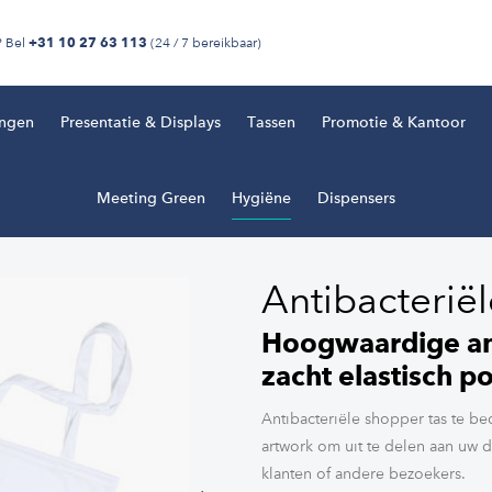
? Bel
(24 / 7 bereikbaar)
+31 10 27 63 113
ingen
Presentatie & Displays
Tassen
Promotie & Kantoor
Meeting Green
Hygiëne
Dispensers
Antibacterië
Hoogwaardige ant
zacht elastisch p
Antibacteriële shopper tas te b
artwork om uit te delen aan uw 
klanten of andere bezoekers.