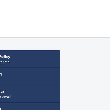
Policy
rneren
ng
ar
r email
s