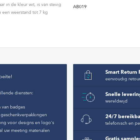
r in de kleur wit, is van stevig
AB019
n een weerstand tot 7 kg
ingen zijn in staat om de
 op de oppervlakken van de
dankzij de toevoeging van
n, met een hoge effectiviteit in
riële besmetting.
Smart Return 
oeite!
eenvoudig retou
 antibacteriële activiteit in
s toe om de doeltreffendheid van
llende diensten:
Snelle leveri
en hebben op behandelde
wereldwijd
 een kwantitatieve evaluatie.
n van badges
of geschenkverpakkingen
24/7 bereikba
ing voor designs en logo's
telefonisch en pe
al uw meeting materialen
Gratis sample