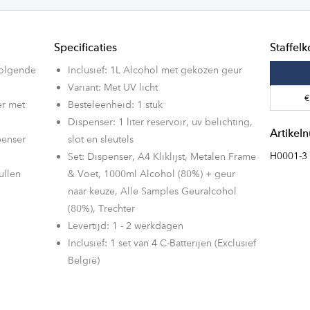
Specificaties
Staffelk
volgende
Inclusief: 1L Alcohol met gekozen geur
Variant: Met UV licht
€
er met
Besteleenheid: 1 stuk
Dispenser: 1 liter reservoir, uv belichting,
Artike
penser
slot en sleutels
H0001-3
Set: Dispenser, A4 Kliklijst, Metalen Frame
ullen
& Voet, 1000ml Alcohol (80%) + geur
naar keuze, Alle Samples Geuralcohol
0%
(80%), Trechter
Levertijd: 1 - 2 werkdagen
re
Inclusief: 1 set van 4 C-Batterijen (Exclusief
België)
unnen