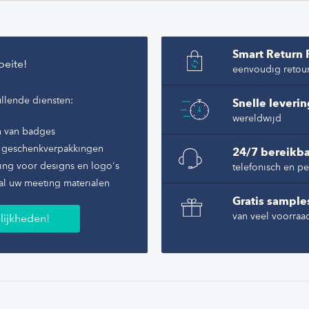
? Neem
,
Smart Return 
oeite!
 snel,
eenvoudig retou
llende diensten:
d boven
Snelle leveri
wereldwijd
 handen
n van badges
 tekst of
of geschenkverpakkingen
24/7 bereikba
ing voor designs en logo's
telefonisch en pe
al uw meeting materialen
r voor
, geeft
Gratis sample
van veel voorraa
lijkheden!
oudig bij
n kunnen
dispenser
t deze