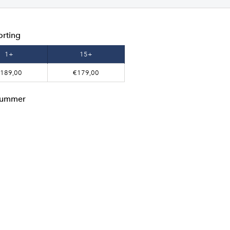
orting
1+
15+
189,00
€179,00
lnummer