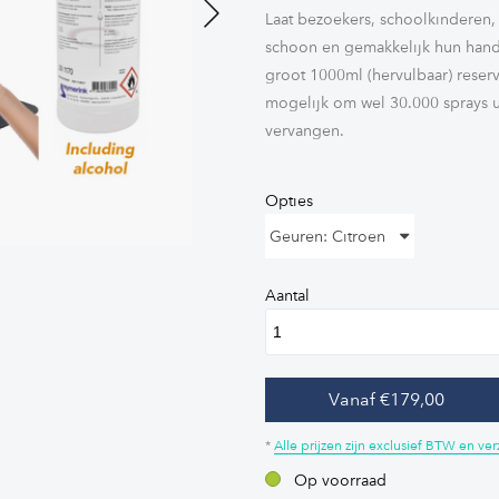
Laat bezoekers, schoolkinderen,
schoon en gemakkelijk hun hand
Next
groot 1000ml (hervulbaar) reservo
mogelijk om wel 30.000 sprays ui
vervangen.
Opties
Geuren: Citroen
Aantal
Vanaf €179,00
*
Alle prijzen zijn exclusief BTW en v
Op voorraad