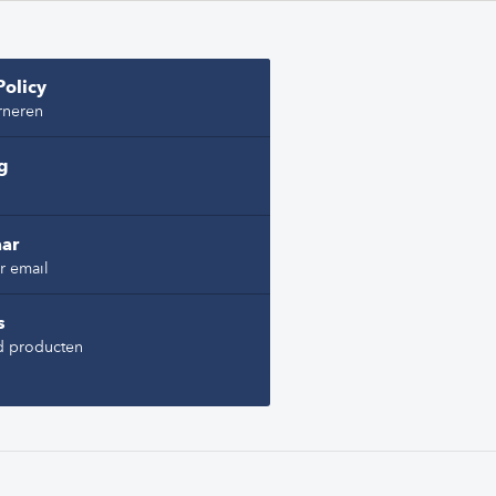
Policy
rneren
ng
ar
r email
s
d producten