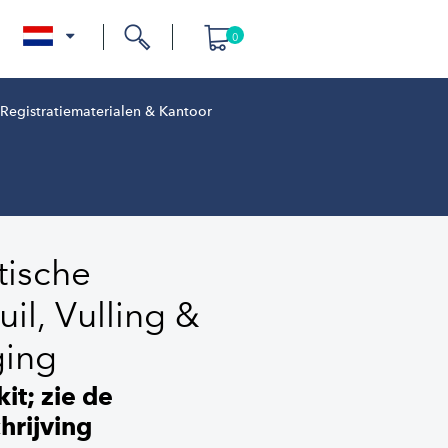
0
nl
Registratiematerialen & Kantoor
tische
uil, Vulling &
ging
it; zie de
hrijving