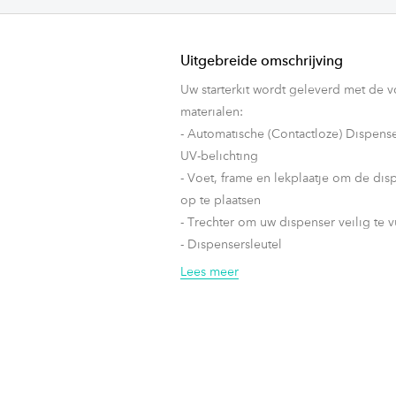
Uitgebreide omschrijving
Uw starterkit wordt geleverd met de 
materialen:
- Automatische (Contactloze) Dispens
UV-belichting
- Voet, frame en lekplaatje om de dis
op te plaatsen
- Trechter om uw dispenser veilig te v
- Dispensersleutel
- 1000ml desinfecterende alcohol (8
Lees meer
Podior) + 10ml geurolie
- Set met 4 geur samples van de ande
geuren (30 ml)
- A4 Display om informatie weer te k
geven