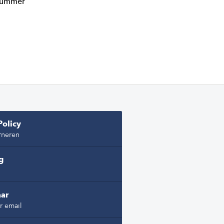
lnummer
Policy
rneren
ng
ar
r email