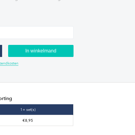
In winkelmand
erzendkosten
orting
1+ set(s)
€8,95