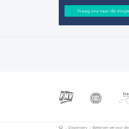
Vraag ons naar de moge
Dispensers
Batterijen set voor des