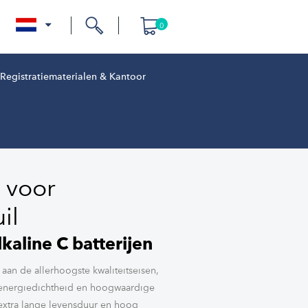
0
nl
Registratiematerialen & Kantoor
t voor
il
lkaline C batterijen
 aan de allerhoogste kwaliteitseisen,
energiedichtheid en hoogwaardige
extra lange levensduur en hoog