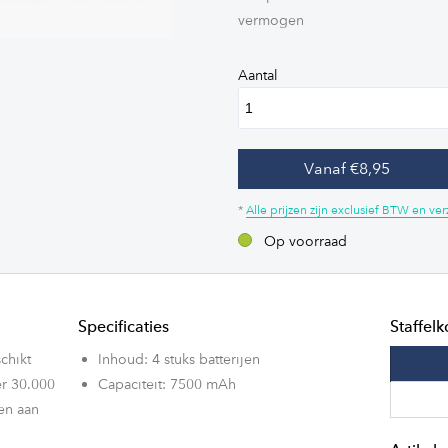
vermogen
Aantal
Vanaf €8,95
*
Alle prijzen zijn exclusief BTW en v
Op voorraad
Specificaties
Staffelk
schikt
Inhoud: 4 stuks batterijen
er 30.000
Capaciteit: 7500 mAh
oen aan