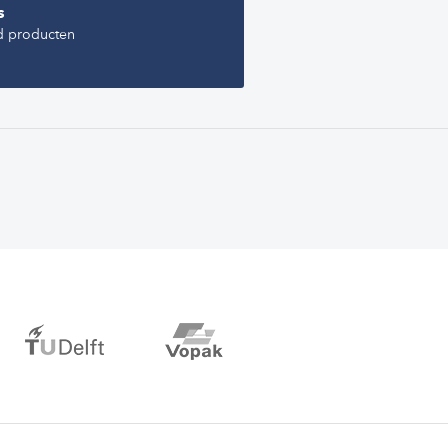
s
d producten