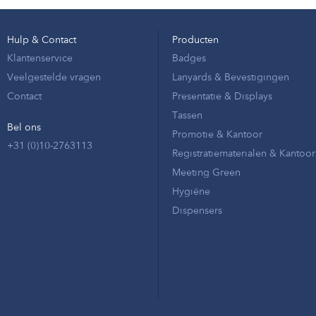
Hulp & Contact
Producten
Klantenservice
Badges
Veelgestelde vragen
Lanyards & Bevestigingen
Contact
Presentatie & Displays
Tassen
Bel ons
Promotie & Kantoor
+31 (0)10-2763113
Registratiematerialen & Kantoor
Meeting Green
Hygiëne
Dispensers