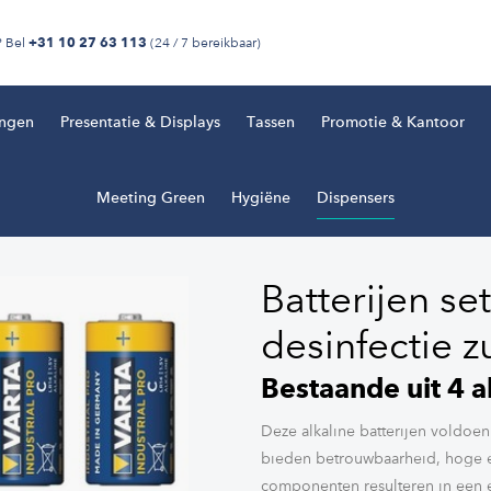
? Bel
(24 / 7 bereikbaar)
+31 10 27 63 113
ingen
Presentatie & Displays
Tassen
Promotie & Kantoor
Meeting Green
Hygiëne
Dispensers
Batterijen se
desinfectie zu
Bestaande uit 4 a
Deze alkaline batterijen voldoen
bieden betrouwbaarheid, hoge 
componenten resulteren in een 