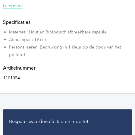
gepersonaliseerd worden.
Lees meer
Deze variant is tevens beschikbaar als Potlood, Pen met losse dop
Specificaties
en een mechanisch potlood.
Materiaal: Hout en Biologisch afbreekbare capsule
Als u geïnteresseerd bent geraakt in een van de producten? Vraag
Afmetingen: 19 cm
dan nu direct een offerte aan!
Personaliseren: Bedrukking in 1 kleur op de body van het
potlood
Artikelnummer
1101054
Bespaar waardevolle tijd en moeite!