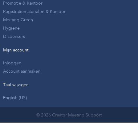
Promotie & Kantoor
Registratiematerialen & Kantoor
Meeting Green
Hygiëne
Dispensers
Mijn account
Inloggen
Account aanmaken
Taal wijzigen
English (US)
© 2026 Creator Meeting Support