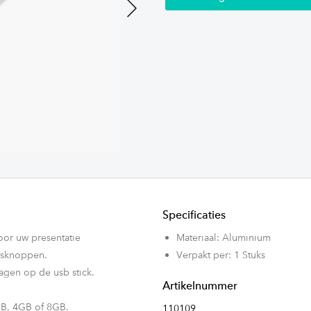
Next
Specificaties
oor uw presentatie
Materiaal: Aluminium
gsknoppen.
Verpakt per: 1 Stuks
agen op de usb stick.
Artikelnummer
GB, 4GB of 8GB.
110109