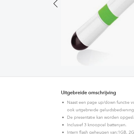
Previous
Uitgebreide omschrijving
Naast een page up/down functie v
ook uitgebreide geluidsbedienin
De presentatie kan worden opgesl
Inclusief 3 knoopcel batterijen.
Intern flash geheugen van:1GB, 2