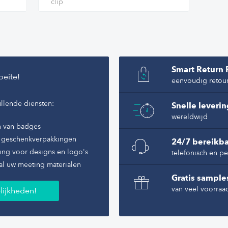
clip
Smart Return 
oeite!
eenvoudig retou
llende diensten:
Snelle leveri
wereldwijd
n van badges
of geschenkverpakkingen
24/7 bereikba
ing voor designs en logo's
telefonisch en pe
al uw meeting materialen
Gratis sample
van veel voorraa
lijkheden!