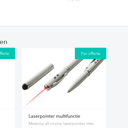
ten
fferte
Per offerte
Laserpointer multifunctie
Messing all-in-one laserpointer met