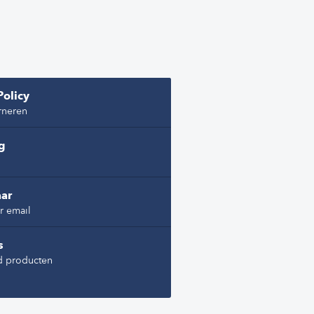
Policy
rneren
ng
ar
r email
s
d producten