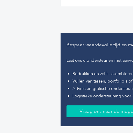
Bespaar waardevolle tijd en m
Laat ons u ondersteunen met aanvu
Bedrukken en zelfs assemblere
Vullen van tassen, portfolio's 
Advies en grafische ondersteun
Logistieke ondersteuning voor 
Vraag ons naar de moge