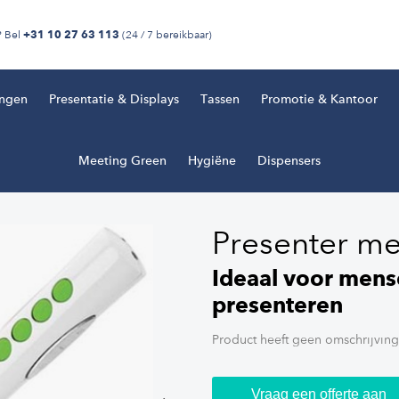
? Bel
(24 / 7 bereikbaar)
+31 10 27 63 113
ingen
Presentatie & Displays
Tassen
Promotie & Kantoor
Meeting Green
Hygiëne
Dispensers
Presenter me
Ideaal voor mens
presenteren
Product heeft geen omschrijving
Vraag een offerte aan