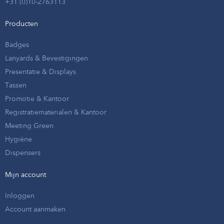
+31 (0)10-2763113
Producten
Badges
Lanyards & Bevestigingen
Presentatie & Displays
Tassen
Promotie & Kantoor
Registratiematerialen & Kantoor
Meeting Green
Hygiëne
Dispensers
Mijn account
Inloggen
Account aanmaken