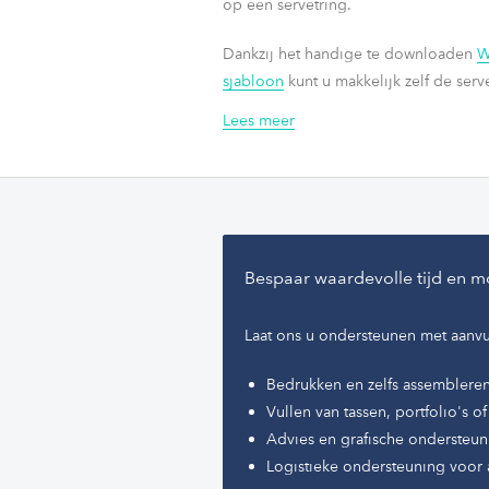
op een servetring.
Dankzij het handige te downloaden
W
sjabloon
kunt u makkelijk zelf de serv
opmaken en met de microperforatielij
Lees meer
afscheuren. De servetringen zijn te pr
elke inkt of laserprinter.
Bespaar waardevolle tijd en m
Laat ons u ondersteunen met aanvu
Bedrukken en zelfs assemblere
Vullen van tassen, portfolio's 
Advies en grafische ondersteun
Logistieke ondersteuning voor 