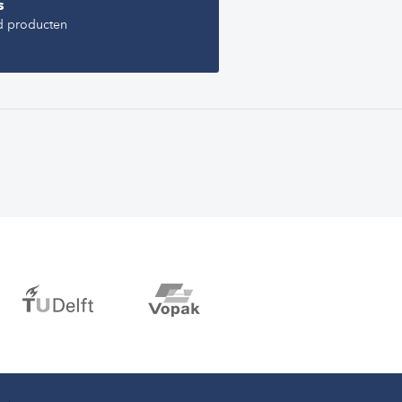
s
d producten