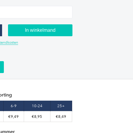
In winkelmand
erzendkosten
orting
6-9
10-24
25+
€9,49
€8,95
€8,49
lnummer