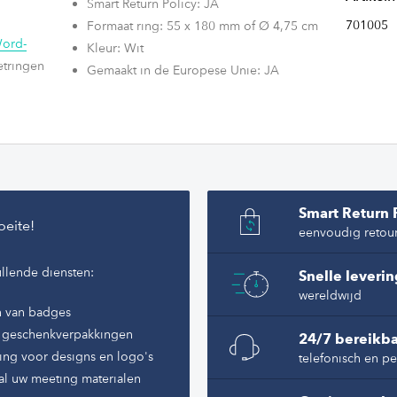
Smart Return Policy: JA
701005
Formaat ring: 55 x 180 mm of Ø 4,75 cm
ord-
Kleur: Wit
etringen
Gemaakt in de Europese Unie: JA
n snel
inten met
Smart Return 
oeite!
eenvoudig retou
llende diensten:
Snelle leveri
wereldwijd
n van badges
of geschenkverpakkingen
24/7 bereikba
ing voor designs en logo's
telefonisch en pe
al uw meeting materialen