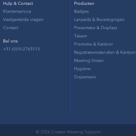
Hulp & Contact
Producten
Klantenservice
Badges
Veelgestelde vragen
Lanyards & Bevestigingen
Contact
Presentatie & Displays
Tassen
Bel ons
Promotie & Kantoor
+31 (0)10-2763113
Registratiematerialen & Kantoor
Meeting Green
Hygiëne
Dispensers
© 2026 Creator Meeting Support