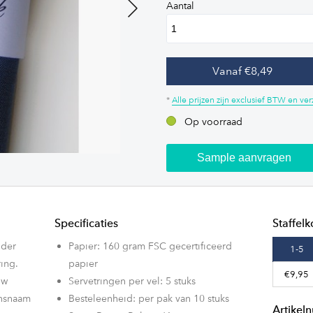
Aantal
Next
Vanaf €8,49
*
Alle prijzen zijn exclusief BTW en v
Op voorraad
Sample aanvragen
Specificaties
Staffelk
nder
Papier: 160 gram FSC gecertificeerd
1-5
ing.
papier
€9,95
uw
Servetringen per vel: 5 stuks
onsnaam
Besteleenheid: per pak van 10 stuks
Artike