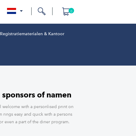
0
nl
Registratiematerialen & Kantoor
, sponsors of namen
l welcome with a personlised print on
in rings easy and quick with a persons
r even a part of the diner program.