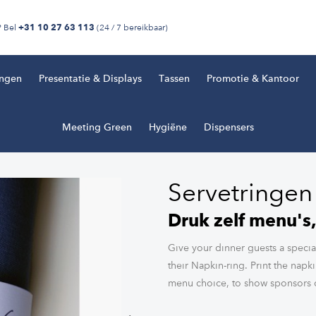
? Bel
(24 / 7 bereikbaar)
+31 10 27 63 113
ingen
Presentatie & Displays
Tassen
Promotie & Kantoor
Meeting Green
Hygiëne
Dispensers
Servetringen
Druk zelf menu's
Give your dinner guests a specia
their Napkin-ring. Print the napk
menu choice, to show sponsors o