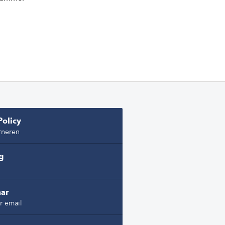
Policy
rneren
ng
ar
r email