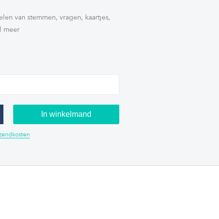
elen van stemmen, vragen, kaartjes,
l meer
In winkelmand
erzendkosten