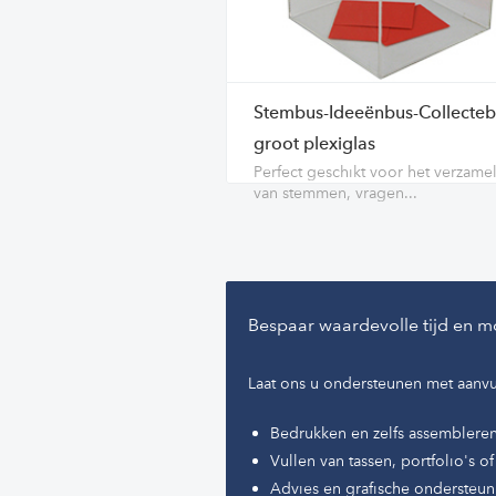
Stembus-Ideeënbus-Collecteb
groot plexiglas
Perfect geschikt voor het verzame
van stemmen, vragen...
Bespaar waardevolle tijd en m
Laat ons u ondersteunen met aanvu
Bedrukken en zelfs assemblere
Vullen van tassen, portfolio's 
Advies en grafische ondersteun