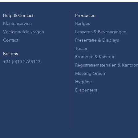
Hulp & Contact
Producten
Klantenservice
Badges
Veelgestelde vragen
Lanyards & Bevestigingen
Contact
Presentatie & Displays
Tassen
Bel ons
Promotie & Kantoor
+31 (0)10-2763113
Registratiematerialen & Kantoor
Meeting Green
Hygiëne
Dispensers