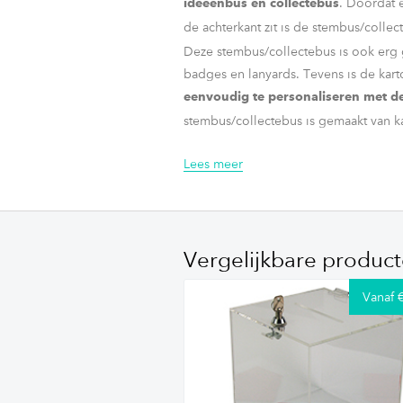
. Doordat 
ideeënbus en collectebus
de achterkant zit is de stembus/collec
Deze stembus/collectebus is ook erg 
badges en lanyards. Tevens is de kar
eenvoudig te personaliseren met de
stembus/collectebus is
Lees meer
Het formaat van de stembus/collecteb
grote formaat kan deze box goed op zi
op.
Vergelijkbare produc
Vanaf 