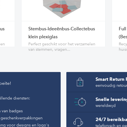
us
Stembus-Ideeënbus-Collectebus
Ful
klein plexiglas
(Bes
len
Perfect geschikt voor het verzamelen
Recy
van stemmen, vragen...
huiss
Smart Return 
oeite!
eenvoudig retou
llende diensten:
Snelle leveri
wereldwijd
n van badges
of geschenkverpakkingen
24/7 bereikba
ing voor designs en logo's
telefonisch en pe