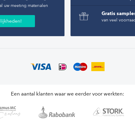
al uw meeting materialen
Gratis sample
van veel voorraa
lijkheden!
Een aantal klanten waar we eerder voor werkten: