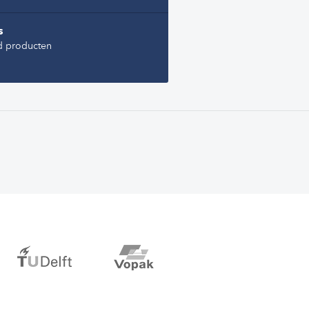
s
d producten