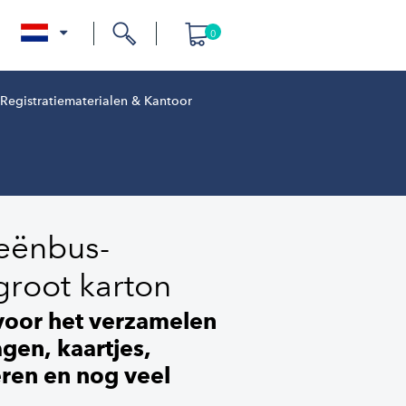
0
nl
Registratiematerialen & Kantoor
eënbus-
groot karton
 voor het verzamelen
gen, kaartjes,
eren en nog veel