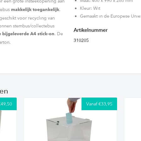
Maat: 400 x 990 x 280 mm
er een grote insteekopening aan
Kleur: Wit
tebus
.
makkelijk toegankelijk
Gemaakt in de Europese Unie
geschikt voor recycling van
tonnen stembus/collectebus
Artikelnummer
. De
 bijgeleverde A4 stick-on
310205
 gemaakt van karton.
us is
Door dit
40 x 99 x 28 cm.
ch zelf staan en valt hij goed
ten
€49,50
Vanaf €33,95