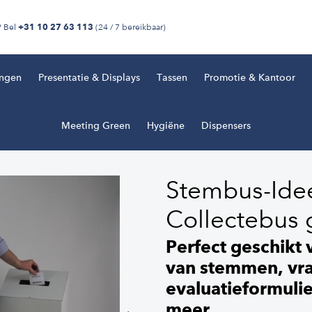
? Bel
(24 / 7 bereikbaar)
+31 10 27 63 113
ingen
Presentatie & Displays
Tassen
Promotie & Kantoor
Meeting Green
Hygiëne
Dispensers
Stembus-Ide
Collectebus 
Perfect geschikt
van stemmen, vra
evaluatieformuli
meer