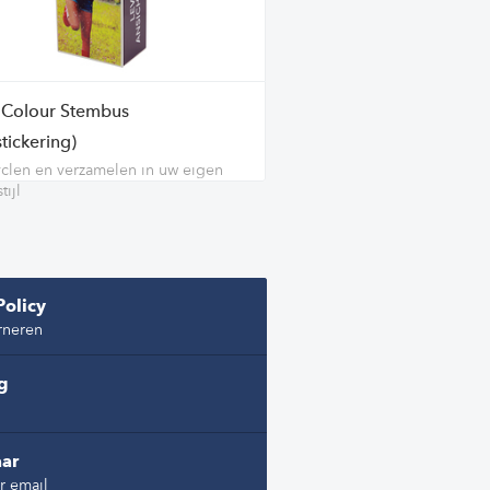
l Colour Stembus
tickering)
clen en verzamelen in uw eigen
tijl
Policy
rneren
ng
ar
r email