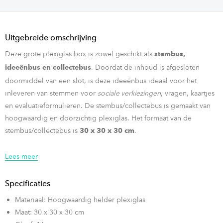
Uitgebreide omschrijving
Deze grote plexiglas box is zowel geschikt als
stembus,
. Doordat de inhoud is afgesloten
ideeënbus en collectebus
doormiddel van een slot, is deze ideeënbus ideaal voor het
inleveren van stemmen voor
sociale verkiezingen
, vragen, kaartjes
en evaluatieformulieren. De stembus/collectebus is gemaakt van
hoogwaardig en doorzichtig plexiglas. Het formaat van de
stembus/collectebus is
.
30 x 30 x 30 cm
De stembus is ook verkrijgbaar in een kleinere variant en van
Lees meer
karton.
Specificaties
Materiaal: Hoogwaardig helder plexiglas
Maat: 30 x 30 x 30 cm