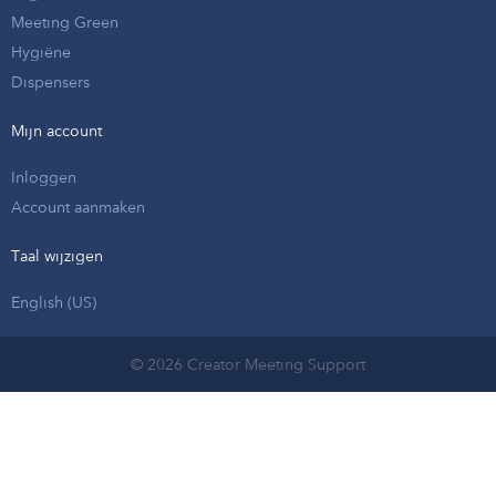
Meeting Green
Hygiëne
Dispensers
Mijn account
Inloggen
Account aanmaken
Taal wijzigen
English (US)
© 2026 Creator Meeting Support