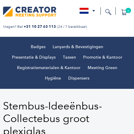
0
nl
Vragen? Bel
(24 / 7 bereikbaar)
+31 10 27 63 113
Badges
Lanyards & Bevestigingen
Presentatie & Displays
Tassen
Promotie & Kantoor
Registratiematerialen & Kantoor
Meeting Green
Hygiëne
Dispensers
Stembus-Ideeënbus-
Collectebus groot
plexiglas