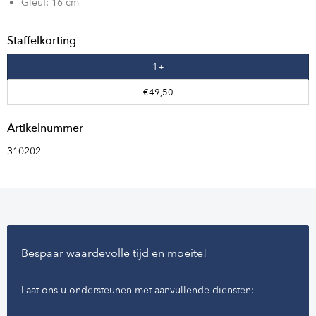
Gleuf: 16 cm
Staffelkorting
1+
€49,50
Artikelnummer
310202
Bespaar waardevolle tijd en moeite!
Laat ons u ondersteunen met aanvullende diensten: