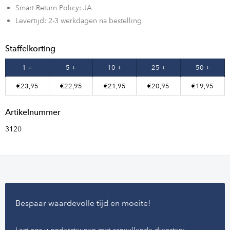
Smart Return Policy: JA
Levertijd: 2-3 werkdagen na bestelling
Staffelkorting
1 +
5 +
10 +
25 +
50 +
€23,95
€22,95
€21,95
€20,95
€19,95
Artikelnummer
3120
Bespaar waardevolle tijd en moeite!
Laat ons u ondersteunen met aanvullende diensten: