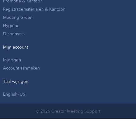
Promotie & Kantoor
Registratiematerialen & Kantoor
Meeting Green
Hygiëne
Dispensers
Mijn account
Inloggen
Account aanmaken
Taal wijzigen
English (US)
© 2026 Creator Meeting Support