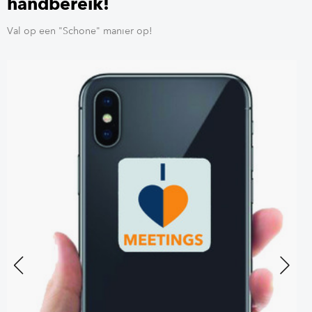
handbereik!
Val op een "Schone" manier op!
Previous
Next