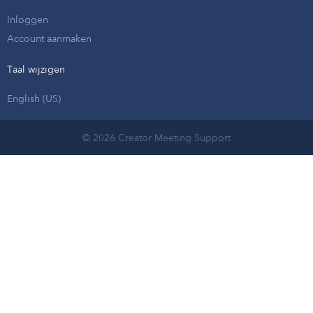
Inloggen
Account aanmaken
Taal wijzigen
English (US)
© 2026 Creator Meeting Support