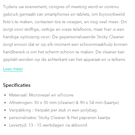
Tijdens uw evenement, congres of meeting word er continu
gebruik gemaakt van smartphones en tablets, om bijvoorbeeld
foto’s te maken, contacten toe te voegen, en nog veel meer. Dit
zorgt voor stoffige, vettige en vieze telefoons, maar hier is een
handige oplossing voor. De gepersonaliseerde Sticky Cleaner
zorgt ervoor dat er op elk moment een schoonmaakhulp binnen
handbereik is om het scherm schoon te maken. De cleaner kan
geplakt worden op de achterkant van het apparaat en is telkens
opnieuw te gebruiken! Het product is volledig te personaliseren,
Lees meer
tevens het papieren vel waarop het word geleverd kan aan beide
zijde gepersonaliseerd worden.
Specificaties
Materiaal: Microvezel en sillicone
Verras uw deelnemers met een handig product, waarbij uw logo,
Afmetingen: 30 x 30 mm (cleaner) & 90 x 54 mm (kaartje)
sponsor of illustraties regelmatig onder de aandacht komt!
Verpakking : Verpakt per stuk in een polybag
personalisatie: Sticky Cleaner & Het papieren kaartje
Levertijd: 13 - 15 werkdagen na akkoord