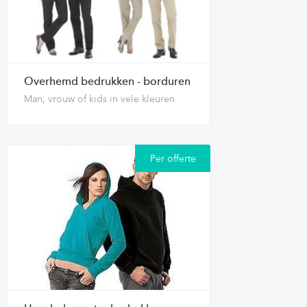
Overhemd bedrukken - borduren
Man, vrouw of kids in vele kleuren
Per offerte