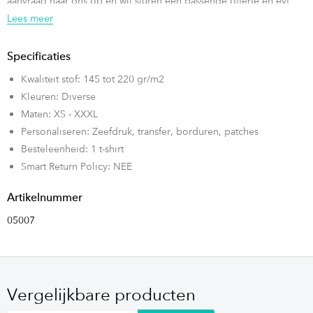
aanvraag naar ons op en wij sturen een passende offerte en evt
drukvoorbeeld van een t-shirt!
Lees meer
Specificaties
Kwaliteit stof: 145 tot 220 gr/m2
Kleuren: Diverse
Maten: XS - XXXL
Personaliseren: Zeefdruk, transfer, borduren, patches
Besteleenheid: 1 t-shirt
Smart Return Policy: NEE
Artikelnummer
05007
Vergelijkbare producten