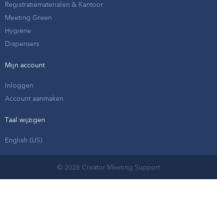
Registratiematerialen & Kantoor
Meeting Green
Hygiëne
Dispensers
Mijn account
Inloggen
Account aanmaken
Taal wijzigen
English (US)
© 2026 Creator Meeting Support