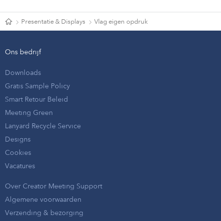
Presentatie & Displays
Vlag eigen opdruk
Ons bedrijf
Downloads
Gratis Sample Policy
Smart Retour Beleid
Meeting Green
Lanyard Recycle Service
Designs
Cookies
Vacatures
Over Creator Meeting Support
Algemene voorwaarden
Verzending & bezorging