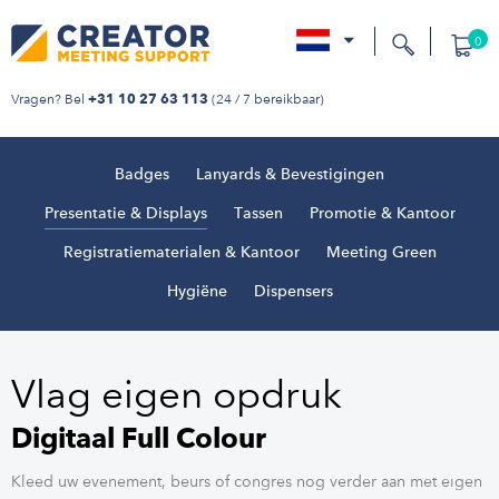
0
nl
Vragen? Bel
(24 / 7 bereikbaar)
+31 10 27 63 113
Badges
Lanyards & Bevestigingen
Presentatie & Displays
Tassen
Promotie & Kantoor
Registratiematerialen & Kantoor
Meeting Green
Hygiëne
Dispensers
Vlag eigen opdruk
Digitaal Full Colour
Kleed uw evenement, beurs of congres nog verder aan met eigen