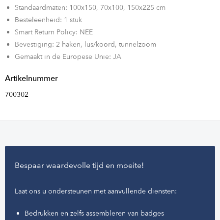
Standaardmaten: 100x150, 70x100, 150x225 cm
Besteleenheid: 1 stuk
Smart Return Policy: NEE
Bevestiging: 2 haken, lus/koord, tunnelzoom
Gemaakt in de Europese Unie: JA
Artikelnummer
700302
Bespaar waardevolle tijd en moeite!
Laat ons u ondersteunen met aanvullende diensten:
Bedrukken en zelfs assembleren van badges