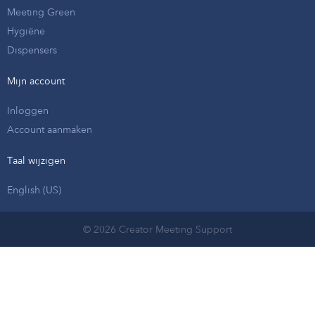
Meeting Green
Hygiëne
Dispensers
Mijn account
Inloggen
Account aanmaken
Taal wijzigen
English (US)
© 2026 Creator Meeting Support