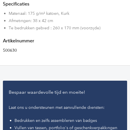
Specificaties
Materiaal: 175 g/m² katoen, Kurk
Afmetingen: 38 x 42 cm
Te bedrukken gebied : 260 x 170 mm (voorzijde)
Artikelnummer
500630
Bespaar waardevolle tijd en moeite!
Laat ons u ondersteunen met aanvullende diensten:
Bedrukken en zelfs assembleren van badges
Vullen van tassen, portfolio's of geschenkverpakkingen