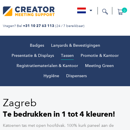
0
nl
Vragen? Bel
(24 / 7 bereikbaar)
+31 10 27 63 113
Badges
Lanyards & Bevestigingen
Presentatie & Displays
Tassen
Promotie & Kantoor
Registratiematerialen & Kantoor
Meeting Green
Hygiëne
Dispensers
Zagreb
Te bedrukken in 1 tot 4 kleuren!
Katoenen tas met open hoofdvak. 100% kurk paneel aan de