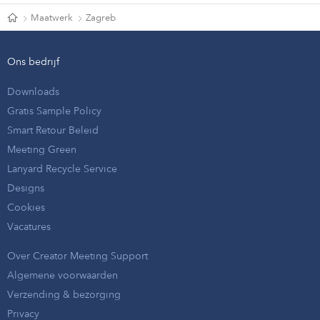
Maatwerk
Zagreb
Ons bedrijf
Downloads
Gratis Sample Policy
Smart Retour Beleid
Meeting Green
Lanyard Recycle Service
Designs
Cookies
Vacatures
Over Creator Meeting Support
Algemene voorwaarden
Verzending & bezorging
Privacy