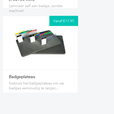
Lamineer zelf een badge, zonder
machine!
Vanaf €17,95
Badgeplateau
Gebruik het badgeplateau om uw
badges eenvoudig te rangsc...