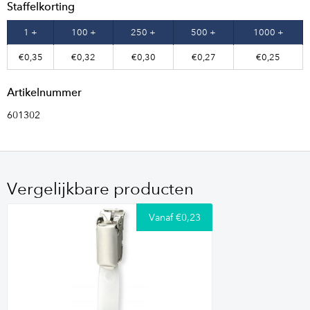
Staffelkorting
1 +
100 +
250 +
500 +
1000 +
€0,35
€0,32
€0,30
€0,27
€0,25
Artikelnummer
601302
Vergelijkbare producten
Vanaf €0,23