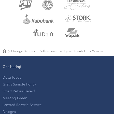
Overige Badges
Zelf-lamineerbadge verticaal (105x75 mm)
Ons bedrijf
Downloads
Gratis Sample Policy
Smart Retour Beleid
Meeting Green
Lanyard Recycle Service
Designs