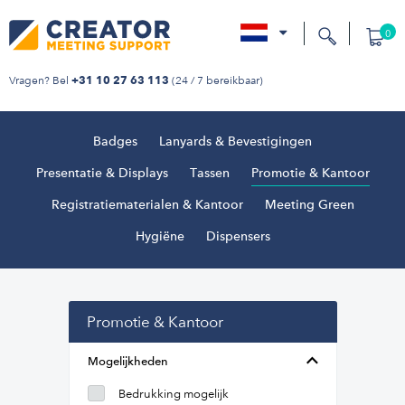
0
nl
Vragen? Bel
(24 / 7 bereikbaar)
+31 10 27 63 113
Badges
Lanyards & Bevestigingen
Presentatie & Displays
Tassen
Promotie & Kantoor
Registratiematerialen & Kantoor
Meeting Green
Hygiëne
Dispensers
Promotie & Kantoor
Mogelijkheden
Bedrukking mogelijk