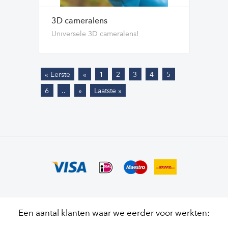
3D cameralens
Universele 3D cameralens!
« Eerste
«
1
2
3
4
5
6
..
»
Laatste »
Een aantal klanten waar we eerder voor werkten: