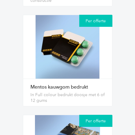
constructie
Per offerte
Mentos kauwgom bedrukt
In Full colour bedrukt doosje met 6 of
12 gums
Per offerte