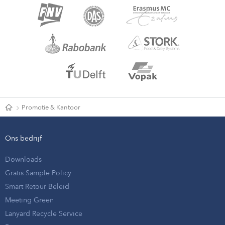
Promotie & Kantoor
Ons bedrijf
Downloads
Gratis Sample Policy
Smart Retour Beleid
Meeting Green
Lanyard Recycle Service