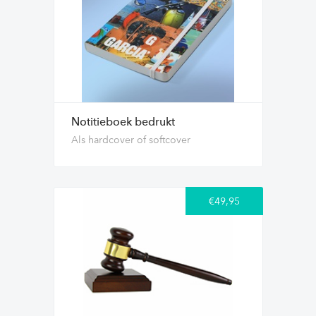
Notitieboek bedrukt
Als hardcover of softcover
€49,95