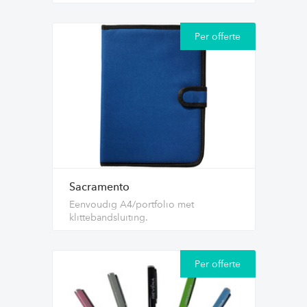
Per offerte
Sacramento
Eenvoudig A4/portfolio met
klittebandsluiting.
Per offerte