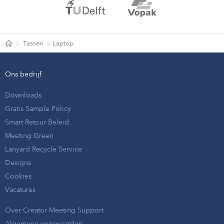
Tassen
Laptop
Ons bedrijf
Downloads
Gratis Sample Policy
Smart Retour Beleid
Meeting Green
Lanyard Recycle Service
Designs
Cookies
Vacatures
Over Creator Meeting Support
Algemene voorwaarden