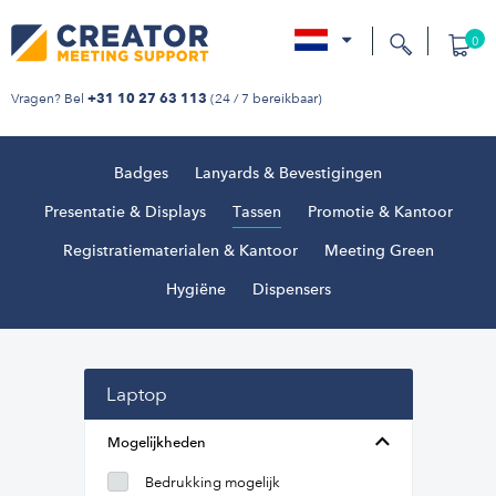
0
nl
Vragen? Bel
(24 / 7 bereikbaar)
+31 10 27 63 113
Badges
Lanyards & Bevestigingen
Presentatie & Displays
Tassen
Promotie & Kantoor
Registratiematerialen & Kantoor
Meeting Green
Hygiëne
Dispensers
Laptop
Mogelijkheden
Bedrukking mogelijk