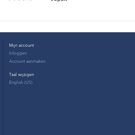
Mijn account
Inloggen
Account aanmaken
Taal wijzigen
English (US)