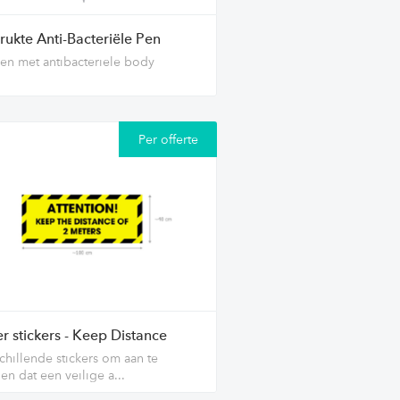
rukte Anti-Bacteriële Pen
en met antibacteriele body
Per offerte
r stickers - Keep Distance
chillende stickers om aan te
en dat een veilige a...