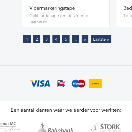
Vloermarkeringstape
Bed
Gekleurde tape om de vloer te
Te b
markeren
1
2
3
4
5
..
»
Laatste »
Een aantal klanten waar we eerder voor werkten: