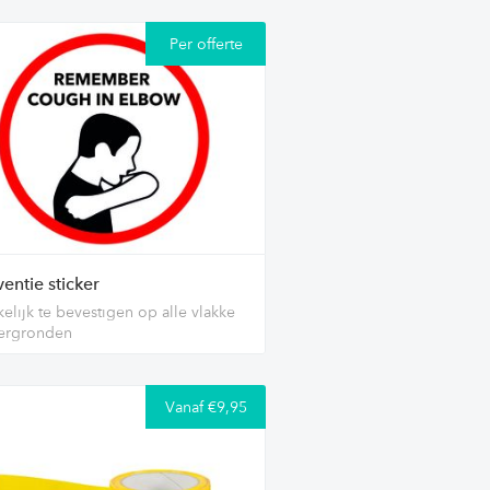
Per offerte
entie sticker
elijk te bevestigen op alle vlakke
ergronden
Vanaf €9,95