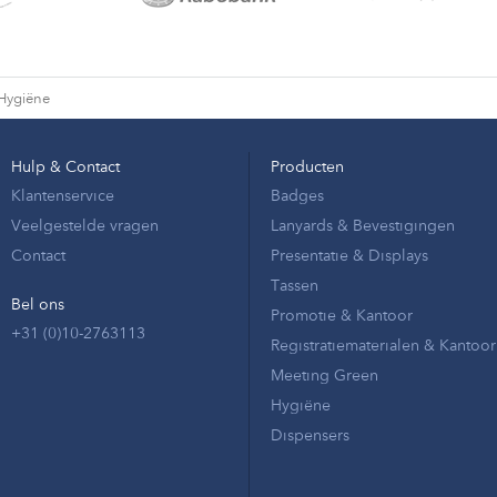
Hygiëne
Hulp & Contact
Producten
Klantenservice
Badges
Veelgestelde vragen
Lanyards & Bevestigingen
Contact
Presentatie & Displays
Tassen
Bel ons
Promotie & Kantoor
+31 (0)10-2763113
Registratiematerialen & Kantoor
Meeting Green
Hygiëne
Dispensers