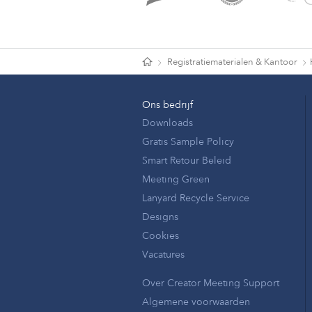
Registratiematerialen & Kantoor
Ons bedrijf
Downloads
Gratis Sample Policy
Smart Retour Beleid
Meeting Green
Lanyard Recycle Service
Designs
Cookies
Vacatures
Over Creator Meeting Support
Algemene voorwaarden