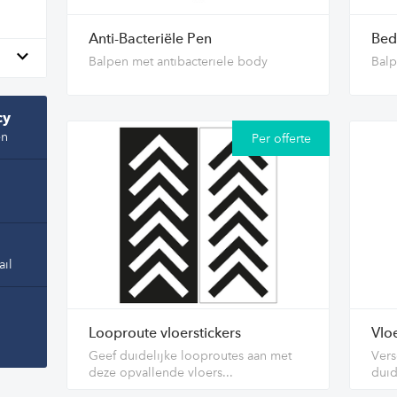
Anti-Bacteriële Pen
Bed
Balpen met antibacteriele body
Balp
cy
en
Per offerte
ail
Looproute vloerstickers
Vloe
Geef duidelijke looproutes aan met
Vers
deze opvallende vloers...
duid