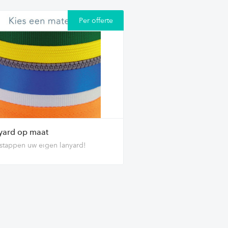
Per offerte
yard op maat
 stappen uw eigen lanyard!