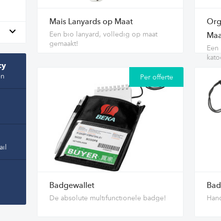
Mais Lanyards op Maat
Org
Een bio lanyard, volledig op maat
Maa
gemaakt!
Een 
kato
cy
en
Per offerte
ail
Badgewallet
Bad
De absolute multifunctionele badge!
Hand