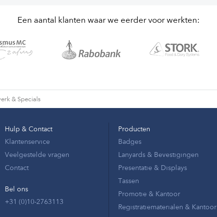
Een aantal klanten waar we eerder voor werkten:
erk & Specials
Hulp & Contact
Producten
Klantenservice
Badges
Veelgestelde vragen
Lanyards & Bevestigingen
Contact
Presentatie & Displays
Tassen
Bel ons
Promotie & Kantoor
+31 (0)10-2763113
Registratiematerialen & Kantoor