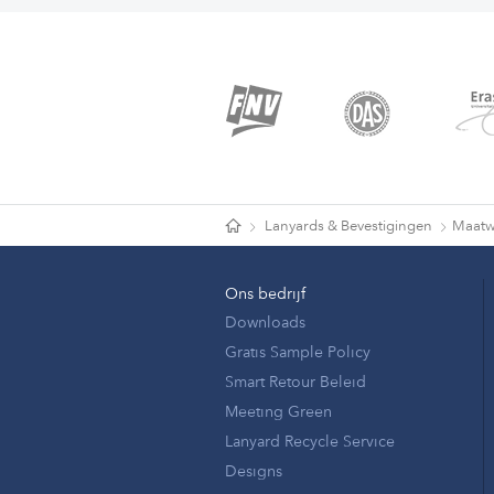
Lanyards & Bevestigingen
Maatw
Ons bedrijf
Downloads
Gratis Sample Policy
Smart Retour Beleid
Meeting Green
Lanyard Recycle Service
Designs