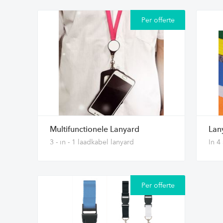
Per offerte
Multifunctionele Lanyard
Lan
3 - in - 1 laadkabel lanyard
In 4
Per offerte