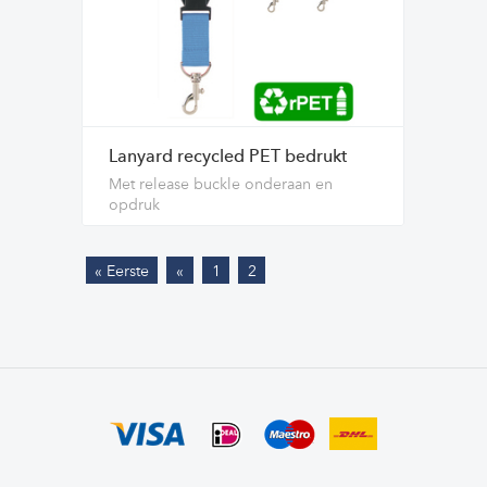
Lanyard recycled PET bedrukt
Met release buckle onderaan en
opdruk
« Eerste
«
1
2