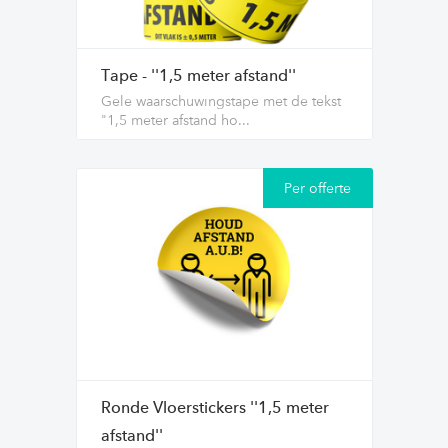
Tape - ''1,5 meter afstand''
Gele waarschuwingstape met de tekst
"1,5 meter afstand ho...
Per offerte
Ronde Vloerstickers ''1,5 meter
afstand''