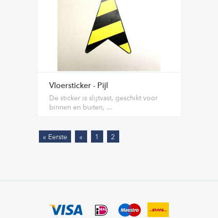
Vloersticker - Pijl
De sticker is slijtvast, geschikt voor
binnen en buiten, ...
« Eerste
«
1
2