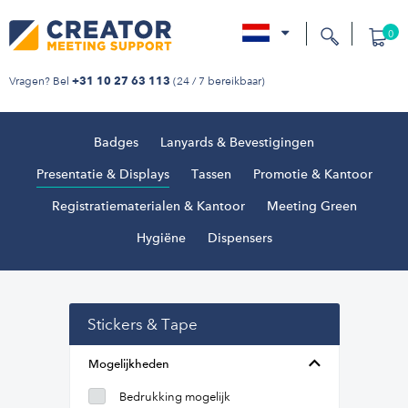
0
nl
Vragen? Bel
(24 / 7 bereikbaar)
+31 10 27 63 113
Badges
Lanyards & Bevestigingen
Presentatie & Displays
Tassen
Promotie & Kantoor
Registratiematerialen & Kantoor
Meeting Green
Hygiëne
Dispensers
Stickers & Tape
Mogelijkheden
Bedrukking mogelijk