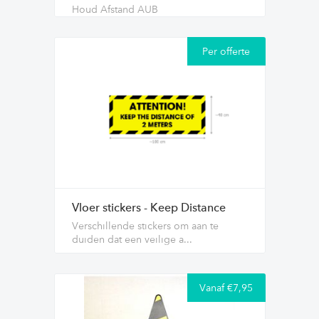
Houd Afstand AUB
Per offerte
Vloer stickers - Keep Distance
Verschillende stickers om aan te
duiden dat een veilige a...
Vanaf €7,95