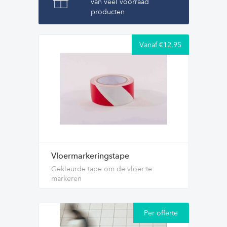
van veel voorraad
producten
Vanaf €12,95
Vloermarkeringstape
Gekleurde tape om de vloer te
markeren
Per offerte