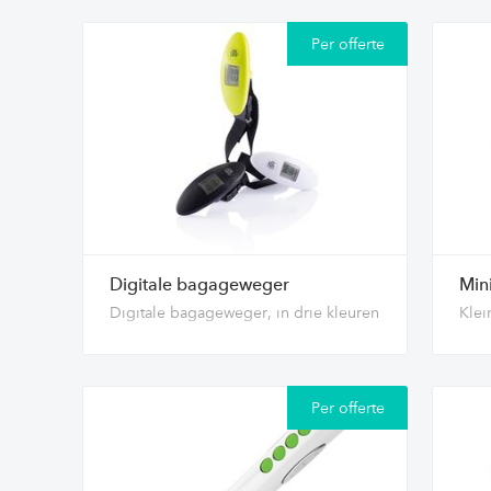
Per offerte
Digitale bagageweger
Min
Digitale bagageweger, in drie kleuren
Klei
Per offerte