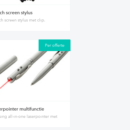
ch screen stylus
h screen stylus met clip.
Per offerte
rpointer multifunctie
ing all-in-one laserpointer met