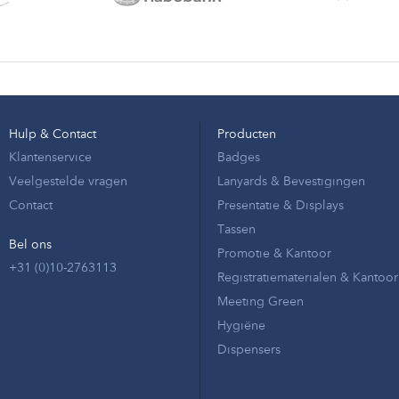
Hulp & Contact
Producten
Klantenservice
Badges
Veelgestelde vragen
Lanyards & Bevestigingen
Contact
Presentatie & Displays
Tassen
Bel ons
Promotie & Kantoor
+31 (0)10-2763113
Registratiematerialen & Kantoor
Meeting Green
Hygiëne
Dispensers