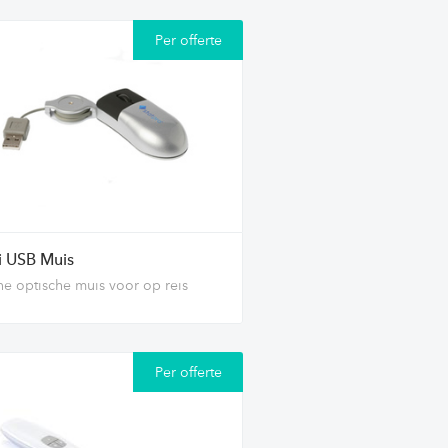
Per offerte
i USB Muis
ne optische muis voor op reis
Per offerte