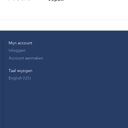
Mijn account
Inloggen
Account aanmaken
Taal wijzigen
English (US)