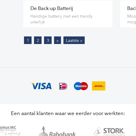
De Back-up Batterij
Back
Handige batterij met een trendy
Mooi
uiterlijk
moge
1
2
3
»
Laatste »
Een aantal klanten waar we eerder voor werkten: