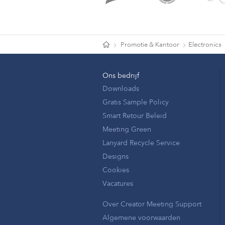
Promotie & Kantoor
Electronics
Ons bedrijf
Downloads
Gratis Sample Policy
Smart Retour Beleid
Meeting Green
Lanyard Recycle Service
Designs
Cookies
Vacatures
Over Creator Meeting Support
Algemene voorwaarden