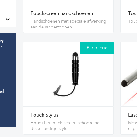
Touchscreen handschoenen
Tou
Handschoenen met speciale afwerking
Touc
aan de vingertoppen
cy
en
Per offerte
ail
Touch Stylus
Lase
Houdt het touch-screen schoon met
Mess
deze handige stylus
clip