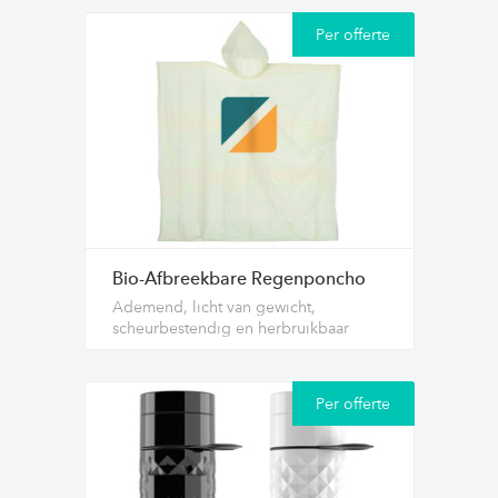
Per offerte
Bio-Afbreekbare Regenponcho
Ademend, licht van gewicht,
scheurbestendig en herbruikbaar
Per offerte