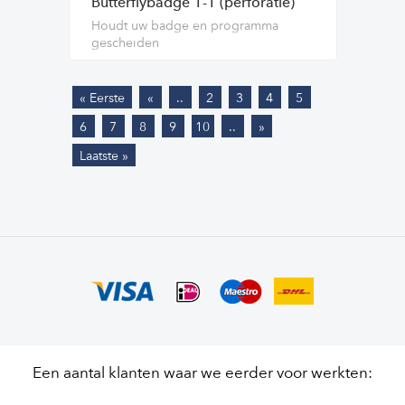
Butterflybadge 1-1 (perforatie)
Houdt uw badge en programma
gescheiden
« Eerste
«
..
2
3
4
5
6
7
8
9
10
..
»
Laatste »
Een aantal klanten waar we eerder voor werkten: