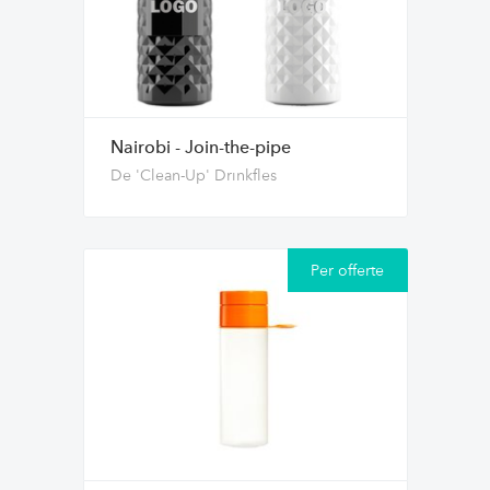
Nairobi - Join-the-pipe
De 'Clean-Up' Drinkfles
Per offerte