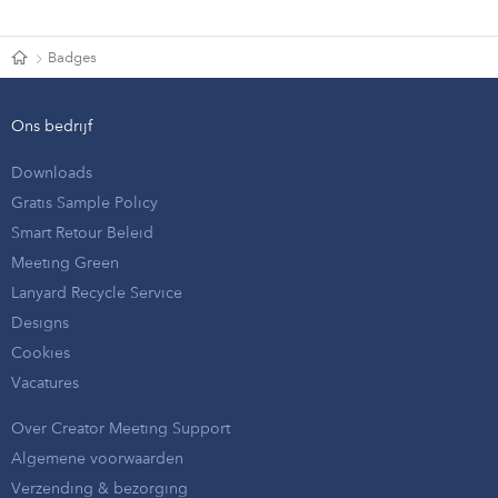
Badges
Ons bedrijf
Downloads
Gratis Sample Policy
Smart Retour Beleid
Meeting Green
Lanyard Recycle Service
Designs
Cookies
Vacatures
Over Creator Meeting Support
Algemene voorwaarden
Verzending & bezorging