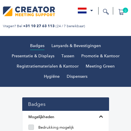
0
nl
Vragen? Bel
(24 / 7 bereikbaar)
+31 10 27 63 113
Badges
Lanyards & Bevestigingen
Presentatie & Displays
Tassen
Promotie & Kantoor
Registratiematerialen & Kantoor
Meeting Green
Hygiëne
Dispensers
Badges
Mogelijkheden
Bedrukking mogelijk