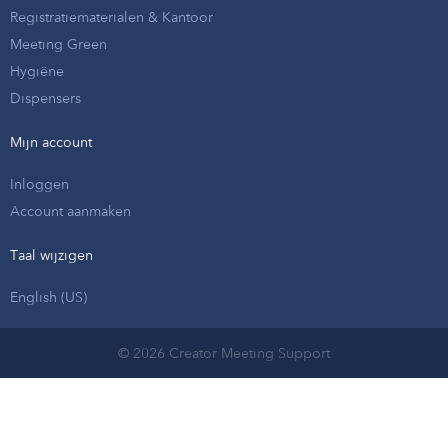
Registratiematerialen & Kantoor
Meeting Green
Hygiëne
Dispensers
Mijn account
Inloggen
Account aanmaken
Taal wijzigen
English (US)
© 2026 Creator Meeting Support