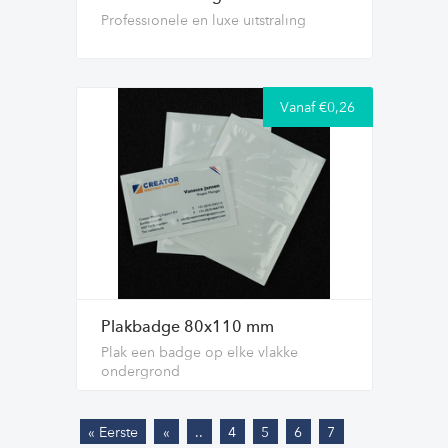
Professionele en luxe uitstraling
Vanaf €0,26
Plakbadge 80x110 mm
Plak een badge op elke vlakke
ondergrond
« Eerste
«
..
4
5
6
7