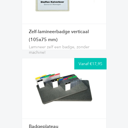
Zelf-lamineerbadge verticaal
(105x75 mm)
Lamineer zelf een badge, zonder
machine!
Vanaf €17,95
Badgeplateau