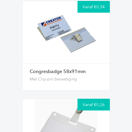
Vanaf €0,34
Congresbadge 58x91mm
Met Clip-pin bevestiging
Vanaf €0,26