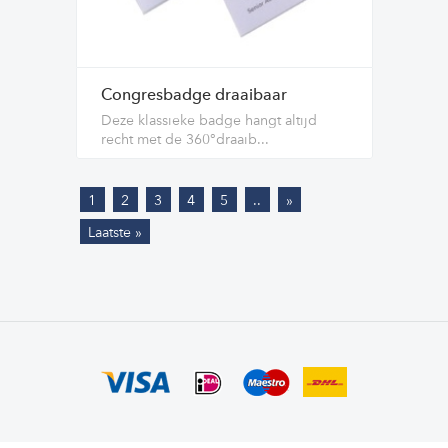
Congresbadge draaibaar
Deze klassieke badge hangt altijd
recht met de 360°draaib...
1
2
3
4
5
..
»
Laatste »