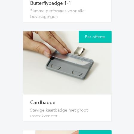
Butterflybadge 1-1
Slimme perforaties voor alle
bevestigingen
Per offerte
Cardbadge
Stevige kaartbadge met groot
insteekvenster.