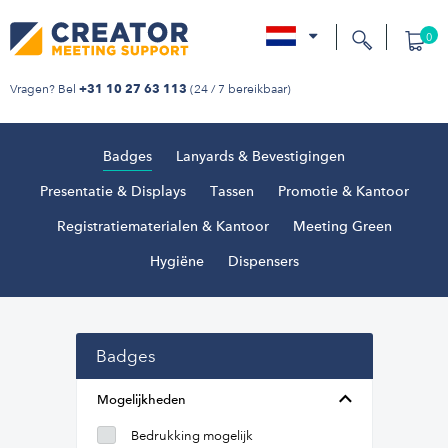
0
nl
Vragen? Bel
(24 / 7 bereikbaar)
+31 10 27 63 113
Badges
Lanyards & Bevestigingen
Presentatie & Displays
Tassen
Promotie & Kantoor
Registratiematerialen & Kantoor
Meeting Green
Hygiëne
Dispensers
Badges
Mogelijkheden
Bedrukking mogelijk