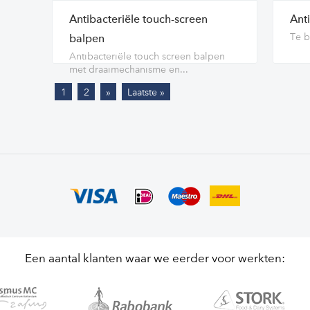
Antibacteriële touch-screen
Ant
Te b
balpen
Antibacteriële touch screen balpen
met draaimechanisme en...
1
2
»
Laatste »
Een aantal klanten waar we eerder voor werkten: