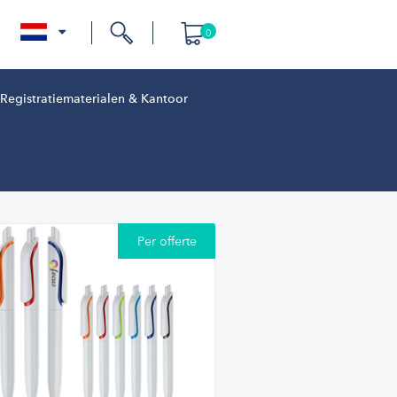
0
nl
Registratiematerialen & Kantoor
Per offerte