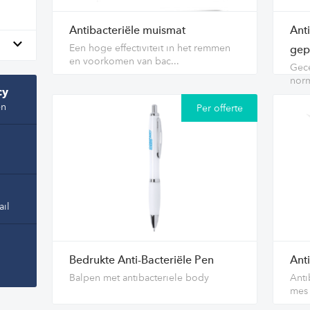
Antibacteriële muismat
Anti
Een hoge effectiviteit in het remmen
gep
en voorkomen van bac...
Gece
nor
cy
en
Per offerte
ail
Bedrukte Anti-Bacteriële Pen
Ant
Balpen met antibacteriele body
Anti
mes 