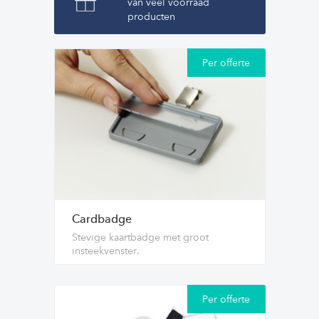
van veel voorraad
producten
Per offerte
Cardbadge
Stevige kaartbadge met groot
insteekvenster.
Per offerte