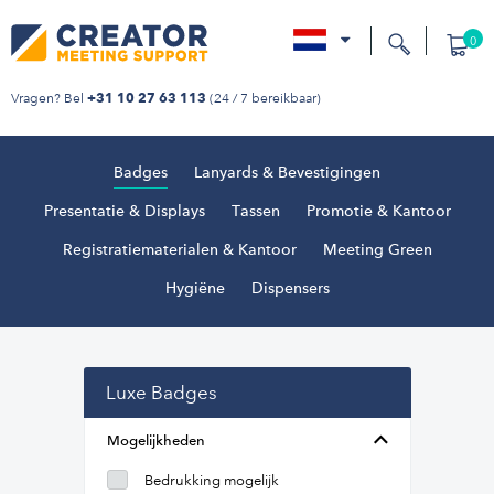
0
nl
Vragen? Bel
(24 / 7 bereikbaar)
+31 10 27 63 113
Badges
Lanyards & Bevestigingen
Presentatie & Displays
Tassen
Promotie & Kantoor
Registratiematerialen & Kantoor
Meeting Green
Hygiëne
Dispensers
Luxe Badges
Mogelijkheden
Bedrukking mogelijk