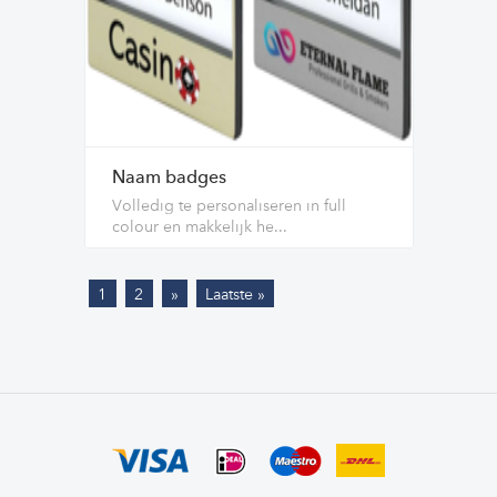
Naam badges
Volledig te personaliseren in full
colour en makkelijk he...
1
2
»
Laatste »