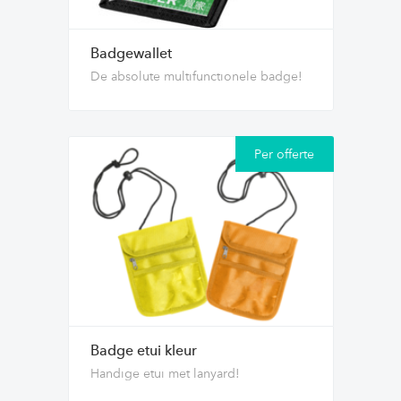
Badgewallet
De absolute multifunctionele badge!
Per offerte
Badge etui kleur
Handige etui met lanyard!