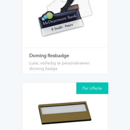
Doming flexbadge
Luxe, volledig te personaliseren
doming badge
Per offerte