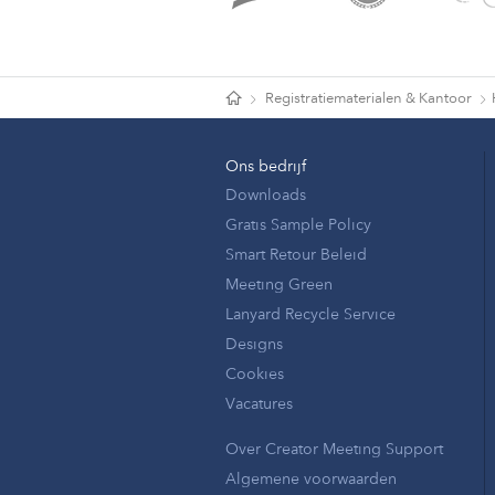
Registratiematerialen & Kantoor
Ons bedrijf
Downloads
Gratis Sample Policy
Smart Retour Beleid
Meeting Green
Lanyard Recycle Service
Designs
Cookies
Vacatures
Over Creator Meeting Support
Algemene voorwaarden