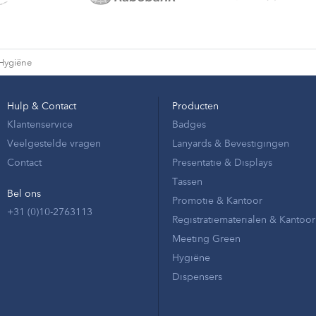
Hygiëne
Hulp & Contact
Producten
Klantenservice
Badges
Veelgestelde vragen
Lanyards & Bevestigingen
Contact
Presentatie & Displays
Tassen
Bel ons
Promotie & Kantoor
+31 (0)10-2763113
Registratiematerialen & Kantoor
Meeting Green
Hygiëne
Dispensers