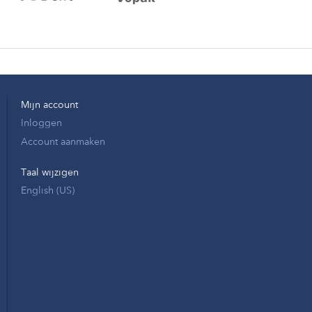
Mijn account
Inloggen
Account aanmaken
Taal wijzigen
English (US)