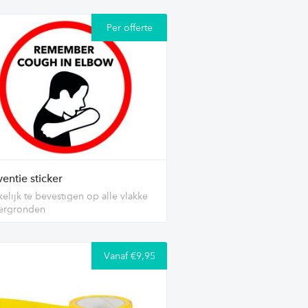
Per offerte
entie sticker
elijk te bevestigen op alle vlakke
ergronden
Vanaf €9,95