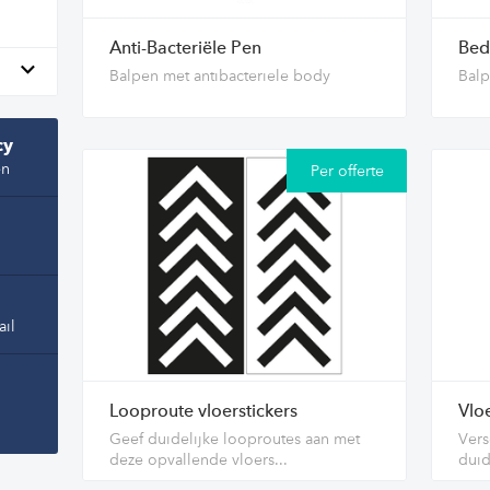
Anti-Bacteriële Pen
Bed
Balpen met antibacteriele body
Balp
cy
en
Per offerte
ail
Looproute vloerstickers
Vloe
Geef duidelijke looproutes aan met
Vers
deze opvallende vloers...
duid