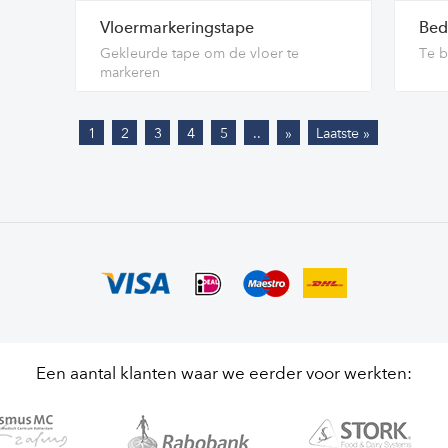
Vloermarkeringstape
Bed
Gekleurde tape om de vloer te
Te b
markeren
1
2
3
4
5
..
»
Laatste »
Een aantal klanten waar we eerder voor werkten: