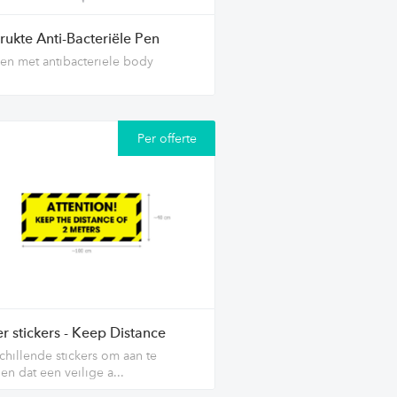
rukte Anti-Bacteriële Pen
en met antibacteriele body
Per offerte
r stickers - Keep Distance
chillende stickers om aan te
en dat een veilige a...