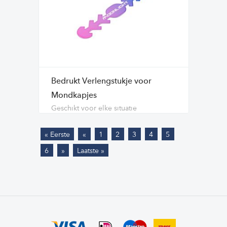
Bedrukt Verlengstukje voor
Mondkapjes
Geschikt voor elke situatie
« Eerste
«
1
2
3
4
5
6
»
Laatste »