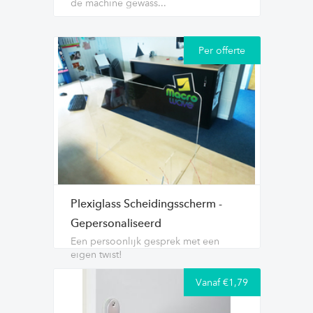
de machine gewass...
Per offerte
Plexiglass Scheidingsscherm -
Gepersonaliseerd
Een persoonlijk gesprek met een
eigen twist!
Vanaf €1,79