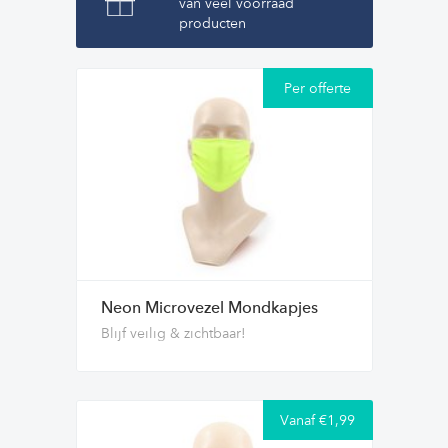
van veel voorraad
producten
Per offerte
Neon Microvezel Mondkapjes
Blijf veilig & zichtbaar!
Vanaf €1,99