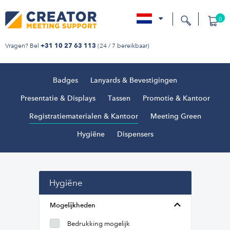
0
nl
Vragen? Bel
(24 / 7 bereikbaar)
+31 10 27 63 113
Badges
Lanyards & Bevestigingen
Presentatie & Displays
Tassen
Promotie & Kantoor
Registratiematerialen & Kantoor
Meeting Green
Hygiëne
Dispensers
Hygiëne
Mogelijkheden
Bedrukking mogelijk