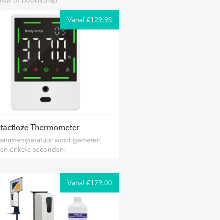
Vanaf €129,95
tactloze Thermometer
haamstemperatuur word gemeten
en enkele seconden!
Vanaf €179,00