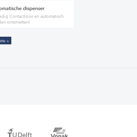
omatische dispenser
edig Contactloos en automatisch
en ontsmetten!
ste »