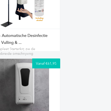
 - Automatische Desinfectie
, Vulling & ...
leet Starterkit; zie de
ebreide omschrijving
Vanaf €61,95