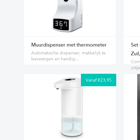
Muurdispenser met thermometer
Set
Automatische dispenser, makkelijk te
Zuil
bevestigen en handig...
Comp
uitg
Vanaf €23,95