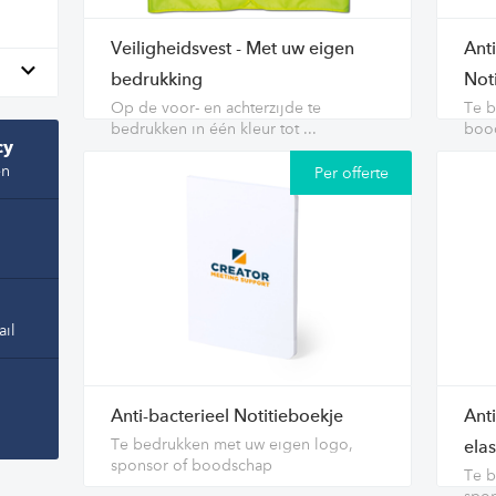
Veiligheidsvest - Met uw eigen
Ant
bedrukking
Not
Op de voor- en achterzijde te
Te b
bedrukken in één kleur tot ...
boo
cy
en
Per offerte
ail
Anti-bacterieel Notitieboekje
Anti
Te bedrukken met uw eigen logo,
elas
sponsor of boodschap
Te b
spo