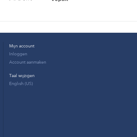
Mijn account
Inloggen
Account aanmaken
Taal wijzigen
English (US)