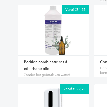
Vanaf €34,95
Podilon combinatie set &
Con
Lic
etherische olie
binn
Zonder het gebruik van water!
Vanaf €129,95