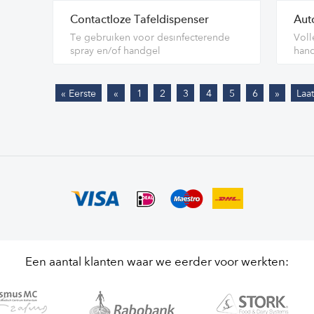
Contactloze Tafeldispenser
Aut
Te gebruiken voor desinfecterende
Voll
spray en/of handgel
hand
« Eerste
«
1
2
3
4
5
6
»
Laat
Een aantal klanten waar we eerder voor werkten: