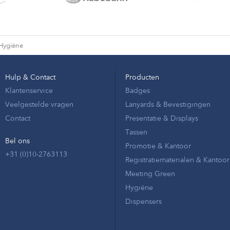
Hygiëne
Hulp & Contact
Producten
Klantenservice
Badges
Veelgestelde vragen
Lanyards & Bevestigingen
Contact
Presentatie & Displays
Tassen
Bel ons
Promotie & Kantoor
+31 (0)10-2763113
Registratiematerialen & Kantoor
Meeting Green
Hygiëne
Dispensers