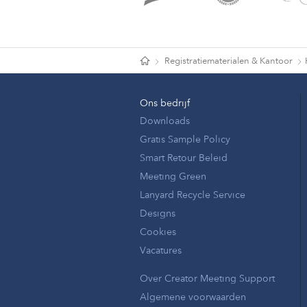
Registratiematerialen & Kantoor
Ons bedrijf
Downloads
Gratis Sample Policy
Smart Retour Beleid
Meeting Green
Lanyard Recycle Service
Designs
Cookies
Vacatures
Over Creator Meeting Support
Algemene voorwaarden