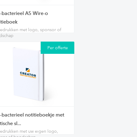
i-bacterieel A5 Wire-o
itieboek
edrukken met logo, sponsor of
dschap
Per offerte
-bacterieel notitieboekje met
tische sl...
edrukken met uw eigen logo,
nsor of boodschap